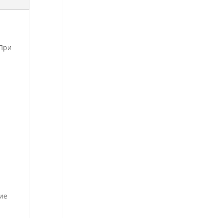
 При
ие