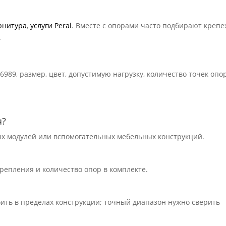
рнитура
,
услуги Peral
. Вместе с опорами часто подбирают крепе
.
36989, размер, цвет, допустимую нагрузку, количество точек опо
я?
ных модулей или вспомогательных мебельных конструкций.
 крепления и количество опор в комплекте.
оить в пределах конструкции; точный диапазон нужно сверить