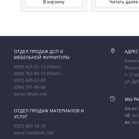
В корзину
Читать далее
ОТДЕЛ ПРОДАЖ ДСП И

АДРЕС
МЕБЕЛЬНОЙ ФУРНИТУРЫ
Киевск
(099) 423-51-13
(Viber)
Вышго
(068) 762-85-15
(Viber)
с. Ста
(097) 445-02-80
ул. Ду
(096) 791-89-48
peral-f@ukr.net

МЫ Р
пн-пт:
ОТДЕЛ ПРОДАЖ МАТЕРИАЛОВ И
сб:
вы
УСЛУГ
вс:
вы
(097) 487-18-70
peral-sale@ukr.net