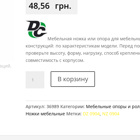
4.00
из 5
48,56
грн.
на
основе
опроса
пользоват
еля
Мебельная ножка или опора для мебельн
конструкций: по характеристикам модели. Перед по
проверьте высоту, форму, нагрузку, способ креплен
совместимость с корпусом.
Количество
В корзину
товара
Ножка
мебельная
DZ
Артикул:
36989
Категории:
Мебельные опоры и рол
09
Ножки мебельные
Метки:
DZ 0904
,
NZ 0904
G2
NZ
0904