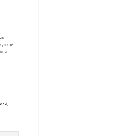
ых
купкой
ия и
ики
,