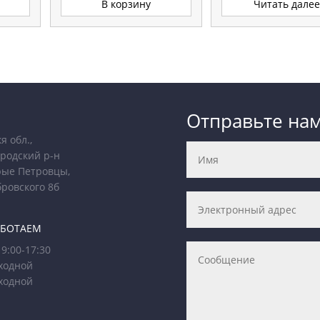
В корзину
Читать дале
Отправьте на
я обл.,
родский р-н
рые Петровцы,
бровского 8б
АБОТАЕМ
9:00-17:30
ходной
ходной