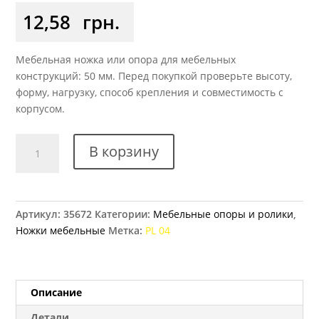
12,58
грн.
Мебельная ножка или опора для мебельных
конструкций: 50 мм. Перед покупкой проверьте высоту,
форму, нагрузку, способ крепления и совместимость с
корпусом.
Количество
В корзину
товара
Ножка
мебельная
регулируемая
Артикул:
35672
Категории:
Мебельные опоры и ролики
,
PL
Ножки мебельные
Метка:
PL 04
04
d=50
мм
h=47
Описание
мм
Детали