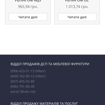
РЕЛІНГОМ REJS
РЕЛІНГОМ DC
965,94
грн.
1 013,74
грн.
Читати далі
Читати далі
ВІДДІЛ ПРОДАЖІВ ДСП ТА МЕБЛЕВОЇ ФУРНІТУРИ
(099) 423-51-13
(Viber)
(068) 762-85-15
(Viber)
(097) 445-02-80
(096) 791-89-48
peral-f@ukr.net
ВІДДІЛ ПРОДАЖУ МАТЕРІАЛІВ ТА ПОСЛУГ