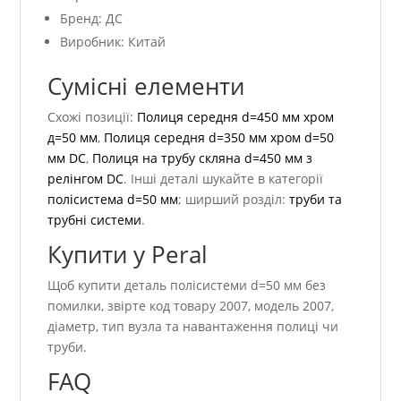
Бренд: ДС
Виробник: Китай
Сумісні елементи
Схожі позиції:
Полиця середня d=450 мм хром
д=50 мм
,
Полиця середня d=350 мм хром d=50
мм DC
,
Полиця на трубу скляна d=450 мм з
релінгом DC
. Інші деталі шукайте в категорії
полісистема d=50 мм
; ширший розділ:
труби та
трубні системи
.
Купити у Peral
Щоб купити деталь полісистеми d=50 мм без
помилки, звірте код товару 2007, модель 2007,
діаметр, тип вузла та навантаження полиці чи
труби.
FAQ