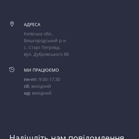

АДРЕСА
Київська обл.,
Вишгородський р-н
с. Старі Петрівці,
вул. Дубровського 8б

МИ ПРАЦЮЄМО
пн-пт:
9:00-17:30
сб:
вихідний
нд:
вихідний
Надішліть нам повідомлення