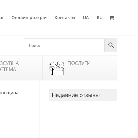
ії
Онлайн розкрій
Контакти
UA
RU
ЗСУВНА
ПОСЛУГИ
СТЕМА
 товщина
Недавние отзывы