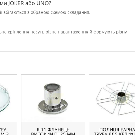
ями JOKER або UNO?
ації збігаються з обраною схемою складання.
льне кріплення несуть різне навантаження й формують різну
УБУ
R-11 ФЛАНЕЦЬ
ПОЛИЦЯ БАРНА
ММ З
ВИСОКИЙ D=25 ММ
ТРУБУ ДЛЯ КЕЛИХ