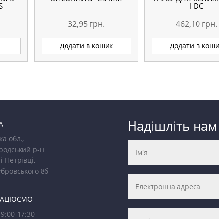
S
I DC
32,95
грн.
462,10
грн.
Додати в кошик
Додати в кош
Надішліть нам
А
ка обл.,
родський р-н
і Петрівці,
убровського 8б
РАЦЮЄМО
9:00-17:30