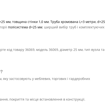
=25 мм, товщина стінки 1,0 мм
,
Труба хромована L=3 метри, d=25
егорії
полісистема d=25 мм
; ширший вибір труб і комплектуючих
те код товару 36069, модель 36069, діаметр 25 мм, тип вузла та
т?
, яку застосовують у меблевих, торгових і гардеробних
нання, покриття та місце встановлення в конструкції.