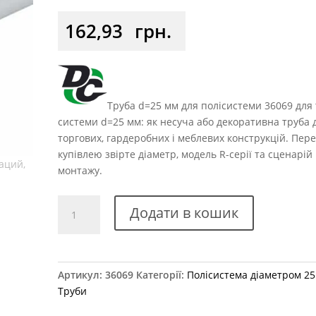
162,93
грн.
Труба d=25 мм для полісистеми 36069 для 
системи d=25 мм: як несуча або декоративна труба 
торгових, гардеробних і меблевих конструкцій. Пер
купівлею звірте діаметр, модель R-серії та сценарій
монтажу.
Труба
Додати в кошик
хромована
люкс
L=3
метри,
Артикул:
36069
Категорії:
Полісистема діаметром 2
d=25
Труби
мм,