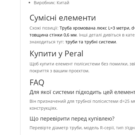
Виробник: Китай
Сумісні елементи
Схожі позиції:
Труба хромована люкс L=3 метри, d
товщина стінки 0,6 мм
. Інші деталі дивіться в кат
знаходиться тут:
труби та трубні системи
.
Купити у Peral
Щоб купити елемент полісистеми без помилки, звір
покриття з вашим проєктом.
FAQ
Для якої системи підходить цей елемен
Він призначений для трубної полісистеми d=25 мм
конструкціях.
Що перевірити перед купівлею?
Перевірте діаметр труби, модель R-серії, тип з’єд