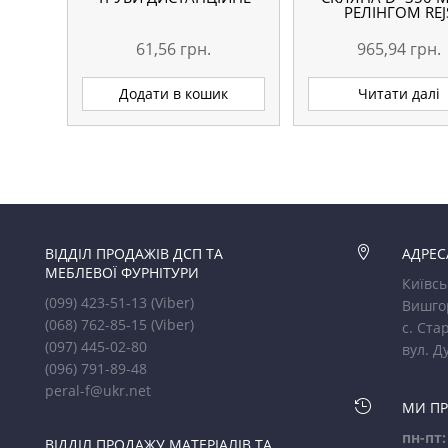
РЕЛІНГОМ REJ
61,56
грн.
965,94
грн.
Додати в кошик
Читати далі
ВІДДІЛ ПРОДАЖІВ ДСП ТА

АДРЕС
МЕБЛЕВОЇ ФУРНІТУРИ
Київсь
(099) 423-51-13
(Viber)
Вишго
(068) 762-85-15
(Viber)
с. Стар
(097) 445-02-80
вул. Д
(096) 791-89-48
peral-f@ukr.net

МИ П
пн-пт:
ВІДДІЛ ПРОДАЖУ МАТЕРІАЛІВ ТА