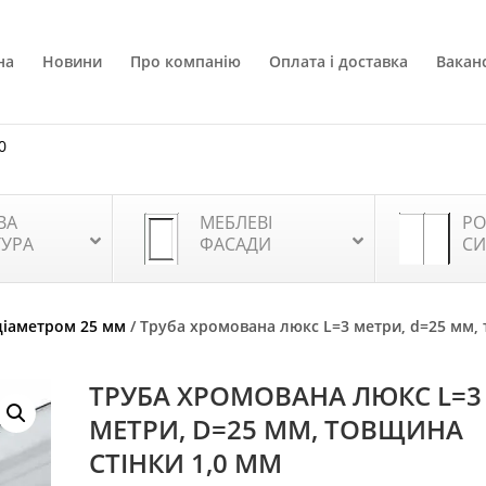
на
Новини
Про компанію
Оплата і доставка
Ваканс
0
ВА
МЕБЛЕВІ
РО
ТУРА
ФАСАДИ
СИ
діаметром 25 мм
/ Труба хромована люкс L=3 метри, d=25 мм,
ТРУБА ХРОМОВАНА ЛЮКС L=3
МЕТРИ, D=25 ММ, ТОВЩИНА
СТІНКИ 1,0 ММ