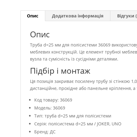
Опис
Додаткова інформація
Відгуки (
Опис
Труба d=25 мм для полісистеми 36069 використову
меблевих конструкцій. Це елемент трубної меблево
вузла та сумісність із сусідніми деталями.
Підбір і монтаж
Ця позиція закриває посилену трубу зі стінкою 1,
дистанційне, прохідне або панельне кріплення, а
Код товару: 36069
Модель: 36069
Тип: труба d=25 мм для полісистеми
Серія: полісистема d=25 мм / JOKER, UNO
Бренд: ДС