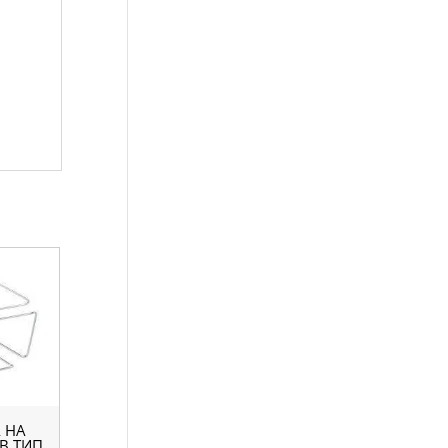
 НА
ІВ ТИП