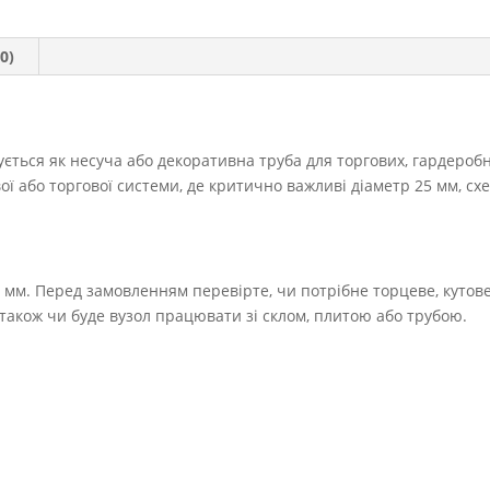
товщина
стінки
1,0
0)
мм
кількість
ється як несуча або декоративна труба для торгових, гардеробн
ї або торгової системи, де критично важливі діаметр 25 мм, сх
0 мм. Перед замовленням перевірте, чи потрібне торцеве, кутове
 також чи буде вузол працювати зі склом, плитою або трубою.