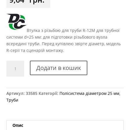
Втулка з різьбою для труби R-12M для трубної
системи d=25 мм: для підготовки різьбового вузла
всередині труби. Перед купівлею звірте діаметр, модель
R-серії та сценарій монтажу.
R-
Додати в кошик
12M
Втулка
з
різьбленням
Артикул:
33585
Категорії:
Полісистема діаметром 25 мм
,
металева
Труби
кількість
Опис