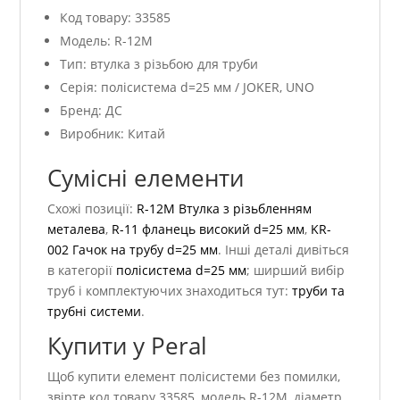
Код товару: 33585
Модель: R-12M
Тип: втулка з різьбою для труби
Серія: полісистема d=25 мм / JOKER, UNO
Бренд: ДС
Виробник: Китай
Сумісні елементи
Схожі позиції:
R-12M Втулка з різьбленням
металева
,
R-11 фланець високий d=25 мм
,
KR-
002 Гачок на трубу d=25 мм
. Інші деталі дивіться
в категорії
полісистема d=25 мм
; ширший вибір
труб і комплектуючих знаходиться тут:
труби та
трубні системи
.
Купити у Peral
Щоб купити елемент полісистеми без помилки,
звірте код товару 33585, модель R-12M, діаметр