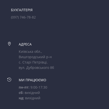
БУХГАЛТЕРІЯ
(097) 746-78-82

АДРЕСА
Київська обл.,
Вишгородський р-н
с. Старі Петрівці,
вул. Дубровського 8б

МИ ПРАЦЮЄМО
пн-пт:
9:00-17:30
сб:
вихідний
нд:
вихідний