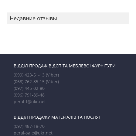
Недавние отзывы
ВІДДІЛ ПРОДАЖІВ ДСП ТА МЕБЛЕВОЇ ФУРНІТУРИ
(099) 423-51-13
(Viber)
(068) 762-85-15
(Viber)
(097) 445-02-80
(096) 791-89-48
peral-f@ukr.net
ВІДДІЛ ПРОДАЖУ МАТЕРІАЛІВ ТА ПОСЛУГ
(097) 487-18-70
peral-sale@ukr.net