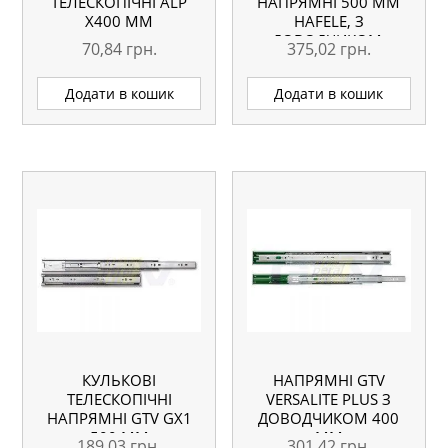
ТЕЛЕСКОПІЧНІ АLP
НАПРЯМНІ 500 ММ
Х400 ММ
HAFELE, З
ДОВОДЧИКОМ,
70,84
грн.
375,02
грн.
ПОВНОГО
ВИСУНЕННЯ
Додати в кошик
Додати в кошик
КУЛЬКОВІ
НАПРЯМНІ GTV
ТЕЛЕСКОПІЧНІ
VERSALITE PLUS З
НАПРЯМНІ GTV GX1
ДОВОДЧИКОМ 400
500 ММ
ММ
189,03
грн.
301,42
грн.