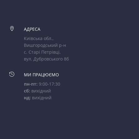

АДРЕСА
Київська обл.,
Вишгородський р-н
с. Старі Петрівці,
вул. Дубровського 8б

МИ ПРАЦЮЄМО
пн-пт:
9:00-17:30
сб:
вихідний
нд:
вихідний