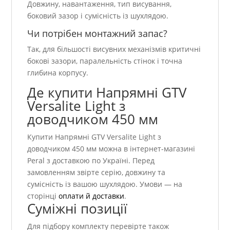
Довжину, навантаження, тип висування,
боковий зазор і сумісність із шухлядою.
Чи потрібен монтажний запас?
Так, для більшості висувних механізмів критичні
бокові зазори, паралельність стінок і точна
глибина корпусу.
Де купити Напрямні GTV
Versalite Light з
доводчиком 450 мм
Купити Напрямні GTV Versalite Light з
доводчиком 450 мм можна в інтернет-магазині
Peral з доставкою по Україні. Перед
замовленням звірте серію, довжину та
сумісність із вашою шухлядою. Умови — на
сторінці
оплати й доставки
.
Суміжні позиції
Для підбору комплекту перевірте також