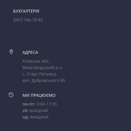
БУХГАЛТЕРІЯ
(097) 746-78-82

АДРЕСА
Київська обл.,
Вишгородський р-н
с. Старі Петрівці,
вул. Дубровського 8б

МИ ПРАЦЮЄМО
пн-пт:
9:00-17:30
сб:
вихідний
нд:
вихідний