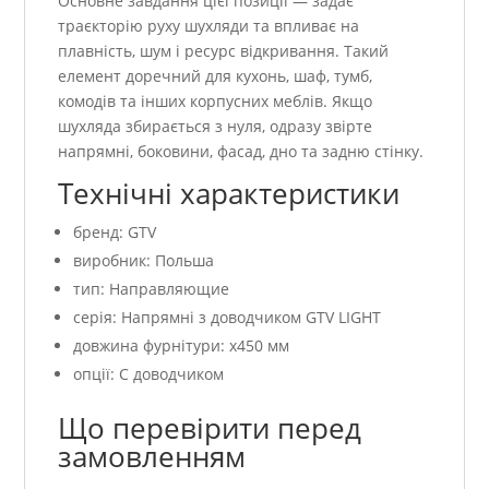
Основне завдання цієї позиції — задає
траєкторію руху шухляди та впливає на
плавність, шум і ресурс відкривання. Такий
елемент доречний для кухонь, шаф, тумб,
комодів та інших корпусних меблів. Якщо
шухляда збирається з нуля, одразу звірте
напрямні, боковини, фасад, дно та задню стінку.
Технічні характеристики
бренд: GTV
виробник: Польша
тип: Направляющие
серія: Напрямні з доводчиком GTV LIGHT
довжина фурнітури: x450 мм
опції: С доводчиком
Що перевірити перед
замовленням