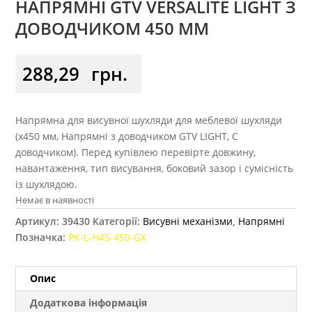
НАПРЯМНІ GTV VERSALITE LIGHT З
ДОВОДЧИКОМ 450 ММ
288,29
грн.
Напрямна для висувної шухляди для меблевої шухляди
(x450 мм, Напрямні з доводчиком GTV LIGHT, С
доводчиком). Перед купівлею перевірте довжину,
навантаження, тип висування, боковий зазор і сумісність
із шухлядою.
Немає в наявності
Артикул:
39430
Категорії:
Висувні механізми
,
Напрямні
Позначка:
PK-L-H45-450-GX
Опис
Додаткова інформація