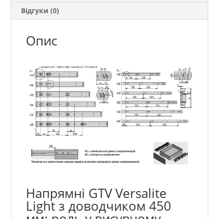
Відгуки (0)
Опис
Напрямні GTV Versalite
Light з доводчиком 450
мм: роль у висувному