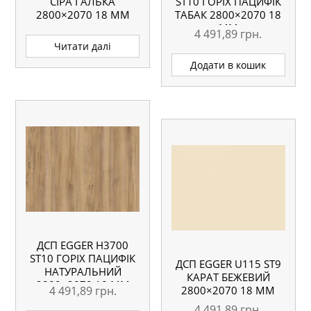
СІРА ГАЛЬКА
ST10 ГОРІХ ПАЦИФІК
2800×2070 18 ММ
ТАБАК 2800×2070 18
ММ
4 491,89
грн.
Читати далі
Додати в кошик
ДСП EGGER H3700
ST10 ГОРІХ ПАЦИФІК
ДСП EGGER U115 ST9
НАТУРАЛЬНИЙ
КАРАТ БЕЖЕВИЙ
2800×2070 18 ММ
4 491,89
грн.
2800×2070 18 ММ
4 491,89
грн.