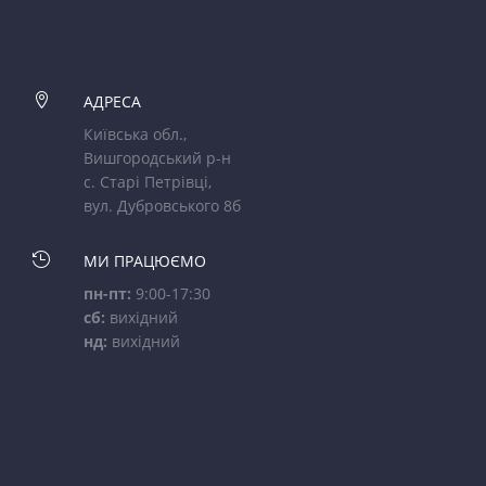

АДРЕСА
Київська обл.,
Вишгородський р-н
с. Старі Петрівці,
вул. Дубровського 8б

МИ ПРАЦЮЄМО
пн-пт:
9:00-17:30
сб:
вихідний
нд:
вихідний