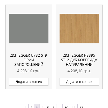
ДСП EGGER U732 ST9
ДСП EGGER H3395
СІРИЙ
ST12 ДУБ КОРБРИДЖ
ЗАПОРОШЕНИЙ
НАТУРАЛЬНИЙ
2800×2070 18 ММ
2800×2070 18 ММ
4 208,16
грн.
4 208,16
грн.
Додати в кошик
Додати в кошик
←
1
2
3
4
5
6
…
10
11
12
→