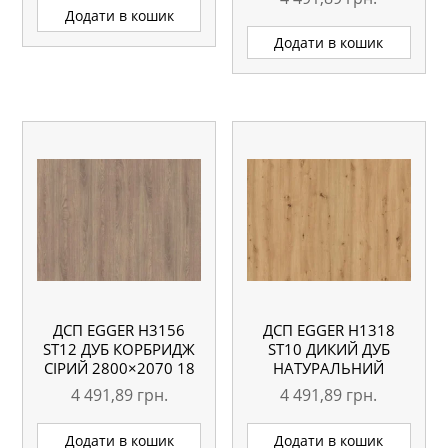
Додати в кошик
Додати в кошик
ДСП EGGER H3156
ДСП EGGER H1318
ST12 ДУБ КОРБРИДЖ
ST10 ДИКИЙ ДУБ
СІРИЙ 2800×2070 18
НАТУРАЛЬНИЙ
ММ
2800×2070 18 ММ
4 491,89
грн.
4 491,89
грн.
Додати в кошик
Додати в кошик