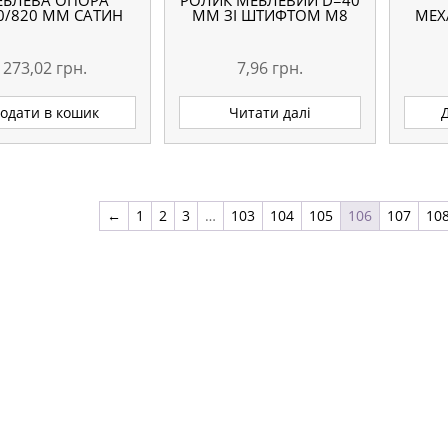
ЕБЛЕВА ОПОРА
РОЛИК МЕБЛЕВИЙ D=40
0/820 ММ САТИН
ММ ЗІ ШТИФТОМ M8
МЕХ
273,02
грн.
7,96
грн.
одати в кошик
Читати далі
←
1
2
3
…
103
104
105
106
107
10