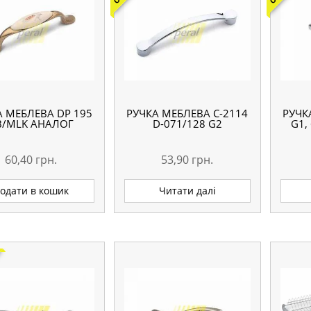
А МЕБЛЕВА DP 195
РУЧКА МЕБЛЕВА С-2114
РУЧК
В/MLK АНАЛОГ
D-071/128 G2
G1,
60,40
грн.
53,90
грн.
одати в кошик
Читати далі