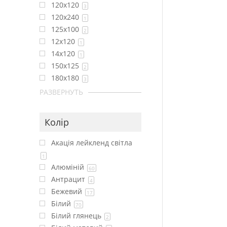
120x120
3
120x240
1
125x100
2
12x120
1
14x120
1
150x125
2
180x180
3
РАЗВЕРНУТЬ
Колір
Акація лейкленд світла
1
Алюміній
60
Антрацит
4
Бежевий
17
Білий
70
Білий глянець
2