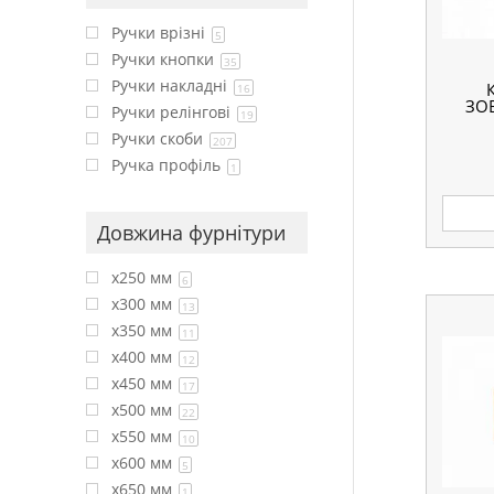
Ручки врізні
5
Ручки кнопки
35
Ручки накладні
16
ЗО
Ручки релінгові
19
Ручки скоби
207
Ручка профіль
1
Довжина фурнітури
x250 мм
6
x300 мм
13
x350 мм
11
x400 мм
12
x450 мм
17
x500 мм
22
x550 мм
10
x600 мм
5
x650 мм
1