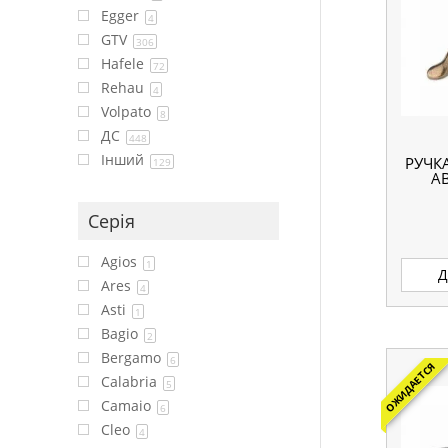
Egger
4
GTV
306
Hafele
72
Rehau
4
Volpato
8
ДС
448
Інший
РУЧК
129
А
Серія
Agios
1
Д
Ares
4
Asti
1
Bagio
2
Bergamo
6
ОЖИДАЕТСЯ
Calabria
5
Camaio
6
Cleo
4