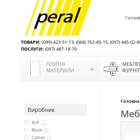
Голов
ТОВАРИ:
(099) 423-51-13
,
(068) 762-85-15
,
(097) 445-02-8
ПОСЛУГИ:
(097) 487-18-70
ПЛИТНІ
МЕБЛЕ
МАТЕРІАЛИ
ФУРНІ
Головна
Виробник
Меб
ALP
15
Blum
2
Camar
5