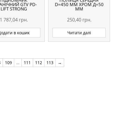
ПІДЙОМНИК
ПОЛИЦЯ СЕРЕДНЯ
АНІЧНИЙ GTV PD-
D=450 ММ ХРОМ Д=50
LIFT STRONG
ММ
1 787,04
грн.
250,40
грн.
Додати в кошик
Читати далі
8
109
…
111
112
113
→