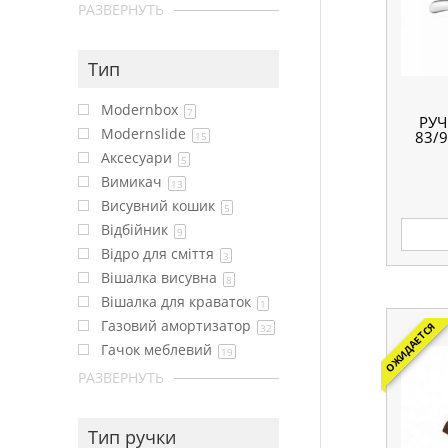
РАЗВЕРНУТЬ
Тип
Modernbox
7
РУЧ
Modernslide
83/9
15
Аксесуари
5
Вимикач
13
Висувний кошик
5
Відбійник
9
Відро для сміття
3
Вішалка висувна
8
Вішалка для краваток
1
Газовий амортизатор
ОЖИДАЕТСЯ
32
Гачок меблевий
19
РАЗВЕРНУТЬ
Тип ручки