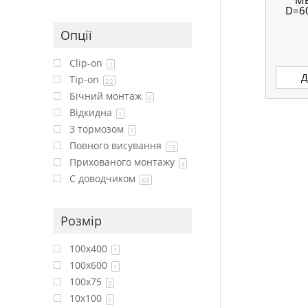
М
D=6
Опції
Clip-on
2
Д
Tip-on
22
Бічний монтаж
6
Відкидна
1
З тормозом
7
Повного висування
19
Прихованого монтажу
4
С доводчиком
63
Розмір
100x400
1
100x600
1
100x75
3
10x100
1