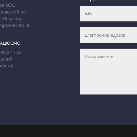
ка обл.,
родський р-н
і Петрівці,
убровського 8б
РАЦЮЄМО
9:00-17:30
ідний
хідний