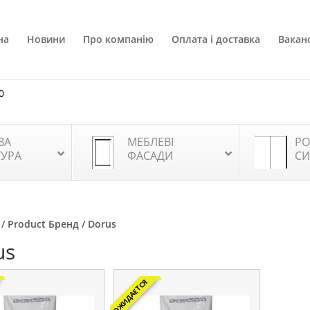
на
Новини
Про компанію
Оплата і доставка
Ваканс
0
ВА
МЕБЛЕВІ
РО
ТУРА
ФАСАДИ
СИ
/ Product Бренд / Dorus
us
ОЖИДАЕТСЯ