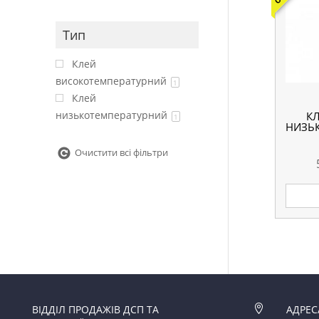
Тип
Клей
високотемпературний
1
Клей
низькотемпературний
К
1
НИЗЬ
Очистити всі фільтри
ВІДДІЛ ПРОДАЖІВ ДСП ТА

АДРЕС