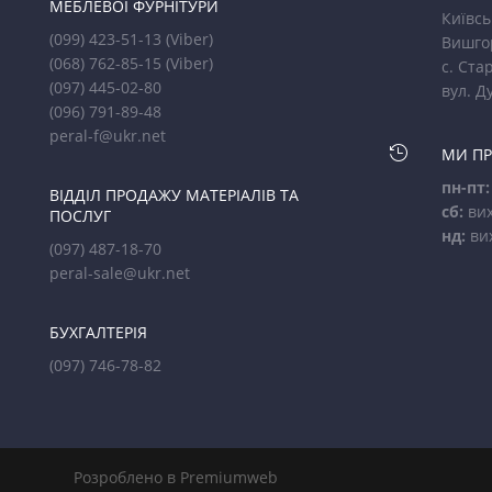
МЕБЛЕВОЇ ФУРНІТУРИ
Київсь
(099) 423-51-13
(Viber)
Вишго
(068) 762-85-15
(Viber)
с. Стар
(097) 445-02-80
вул. Д
(096) 791-89-48
peral-f@ukr.net

МИ П
пн-пт:
ВІДДІЛ ПРОДАЖУ МАТЕРІАЛІВ ТА
сб:
вих
ПОСЛУГ
нд:
ви
(097) 487-18-70
peral-sale@ukr.net
БУХГАЛТЕРІЯ
(097) 746-78-82
Розроблено в Premiumweb