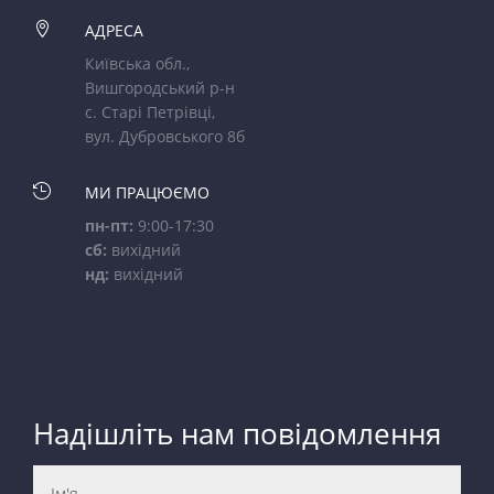

АДРЕСА
Київська обл.,
Вишгородський р-н
с. Старі Петрівці,
вул. Дубровського 8б

МИ ПРАЦЮЄМО
пн-пт:
9:00-17:30
сб:
вихідний
нд:
вихідний
Надішліть нам повідомлення