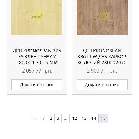
ДСП KRONOSPAN 375
ДСП KRONOSPAN
ES КЛЕН ТАНЗАУ
K361 PW ДУБ ХАРБОР
2800×2070 16 ММ
ЗОЛОТИЙ 2800×2070
18 ММ
2 057,77
грн.
2 900,71
грн.
Додати в кошик
Додати в кошик
←
1
2
3
…
12
13
14
15