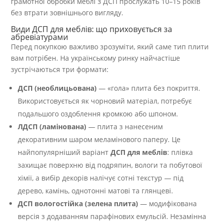
грамотної обробки меблі з ДСП прослужать 10–15 років
без втрати зовнішнього вигляду.
Види ДСП для меблів: що приховується за
абревіатурами
Перед покупкою важливо зрозуміти, який саме тип плити
вам потрібен. На українському ринку найчастіше
зустрічаються три формати:
ДСП (необлицьована)
— «гола» плита без покриття.
Використовується як чорновий матеріал, потребує
подальшого оздоблення кромкою або шпоном.
ЛДСП (ламінована)
— плита з нанесеним
декоративним шаром меламінового паперу. Це
найпопулярніший варіант
ДСП для меблів
: плівка
захищає поверхню від подряпин, вологи та побутової
хімії, а вибір декорів налічує сотні текстур — під
дерево, камінь, однотонні матові та глянцеві.
ДСП вологостійка (зелена плита)
— модифікована
версія з додаванням парафінових емульсій. Незамінна