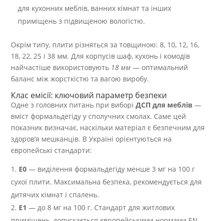
для кухонних меблів, ванних кімнат та інших
приміщень з підвищеною вологістю.
Окрім типу, плити різняться за товщиною: 8, 10, 12, 16,
18, 22, 25 і 38 мм. Для корпусів шаф, кухонь і комодів
найчастіше використовують
18 мм
— оптимальний
баланс між жорсткістю та вагою виробу.
Клас емісії: ключовий параметр безпеки
Одне з головних питань при виборі
ДСП для меблів
—
вміст формальдегіду у сполучних смолах. Саме цей
показник визначає, наскільки матеріал є безпечним для
здоров’я мешканців. В Україні орієнтуються на
європейські стандарти:
E0
— виділення формальдегіду менше 3 мг на 100 г
сухої плити. Максимальна безпека, рекомендується для
дитячих кімнат і спалень.
E1
— до 8 мг на 100 г. Стандарт для житлових
приміщень, допускається європейськими нормами EN