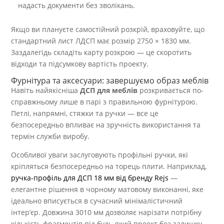
надасть документи без зволікань.
Якщо ви плануєте самостійний розкрій, враховуйте, що
стандартний лист ЛДСП має розмір 2750 × 1830 мм.
Заздалегідь складіть карту розкрою — це скоротить
відходи та підсумкову вартість проекту.
Фурнітура та аксесуари: завершуємо образ меблів
Навіть найякісніша
ДСП для меблів
розкривається по-
справжньому лише в парі з правильною фурнітурою.
Петлі, напрямні, стяжки та ручки — все це
безпосередньо впливає на зручність використання та
термін служби виробу.
Особливої уваги заслуговують профільні ручки, які
кріпляться безпосередньо на торець плити. Наприклад,
ручка-профіль для ДСП 18 мм від бренду Rejs
—
елегантне рішення в чорному матовому виконанні, яке
ідеально вписується в сучасний мінімалістичний
інтер’єр. Довжина 3010 мм дозволяє нарізати потрібну
кількість фрагментів під будь-який проект без залишку.