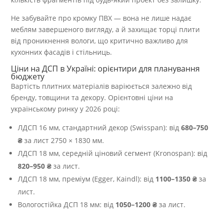
Не забувайте про кромку ПВХ — вона не лише надає
меблям завершеного вигляду, а й захищає торці плити
від проникнення вологи, що критично важливо для
кухонних фасадів і стільниць.
Ціни на ДСП в Україні: орієнтири для планування
бюджету
Вартість плитних матеріалів варіюється залежно від
бренду, товщини та декору. Орієнтовні ціни на
українському ринку у 2026 році:
ЛДСП 16 мм, стандартний декор (Swisspan): від
680–750
₴
за лист 2750 × 1830 мм.
ЛДСП 18 мм, середній ціновий сегмент (Kronospan): від
820–950 ₴
за лист.
ЛДСП 18 мм, преміум (Egger, Kaindl): від
1100–1350 ₴
за
лист.
Вологостійка ДСП 18 мм: від
1050–1200 ₴
за лист.