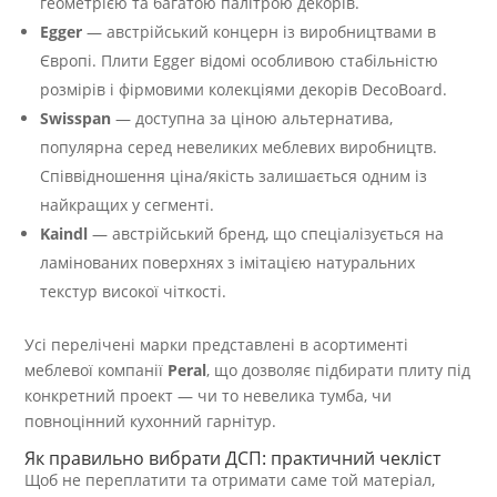
геометрією та багатою палітрою декорів.
Egger
— австрійський концерн із виробництвами в
Європі. Плити Egger відомі особливою стабільністю
розмірів і фірмовими колекціями декорів DecoBoard.
Swisspan
— доступна за ціною альтернатива,
популярна серед невеликих меблевих виробництв.
Співвідношення ціна/якість залишається одним із
найкращих у сегменті.
Kaindl
— австрійський бренд, що спеціалізується на
ламінованих поверхнях з імітацією натуральних
текстур високої чіткості.
Усі перелічені марки представлені в асортименті
меблевої компанії
Peral
, що дозволяє підбирати плиту під
конкретний проект — чи то невелика тумба, чи
повноцінний кухонний гарнітур.
Як правильно вибрати ДСП: практичний чекліст
Щоб не переплатити та отримати саме той матеріал,