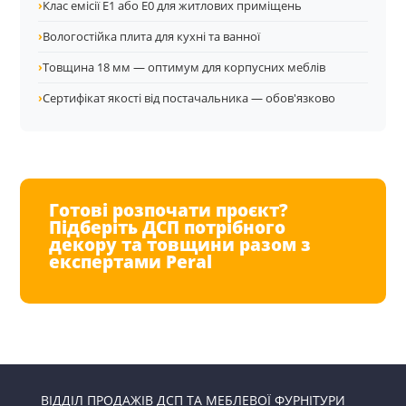
›
Клас емісії E1 або E0 для житлових приміщень
›
Вологостійка плита для кухні та ванної
›
Товщина 18 мм — оптимум для корпусних меблів
›
Сертифікат якості від постачальника — обов'язково
Готові розпочати проєкт?
Підберіть ДСП потрібного
декору та товщини разом з
експертами Peral
ВІДДІЛ ПРОДАЖІВ ДСП ТА МЕБЛЕВОЇ ФУРНІТУРИ