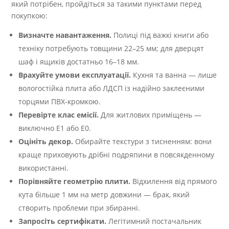
який потрібен, пройдіться за такими пунктами перед
покупкою:
Визначте навантаження.
Полиці під важкі книги або
техніку потребують товщини 22–25 мм; для дверцят
шаф і ящиків достатньо 16–18 мм.
Врахуйте умови експлуатації.
Кухня та ванна — лише
вологостійка плита або ЛДСП із надійно заклеєними
торцями ПВХ-кромкою.
Перевірте клас емісії.
Для житлових приміщень —
виключно E1 або E0.
Оцініть декор.
Обирайте текстури з тисненням: вони
краще приховують дрібні подряпини в повсякденному
використанні.
Порівняйте геометрію плити.
Відхилення від прямого
кута більше 1 мм на метр довжини — брак, який
створить проблеми при збиранні.
Запросіть сертифікати.
Легітимний постачальник