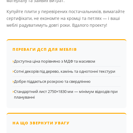
матеріалу та зайвих витрат.
Купуйте плити у перевірених постачальників, вимагайте
сертифікати, не економте на кромці та петлях — і ваші
меблі радуватимуть довгі роки. Вдалого проекту!
ПЕРЕВАГИ ДСП ДЛЯ МЕБЛІВ
›
Доступна ціна порівняно з МДФ та масивом
›
Сотні декорів під дерево, камінь та однотонні текстури
›
Добре піддається розкрою та свердлінню
›
Стандартний лист 2750×1830 мм — мінімум відходів при
плануванні
НА ЩО ЗВЕРНУТИ УВАГУ