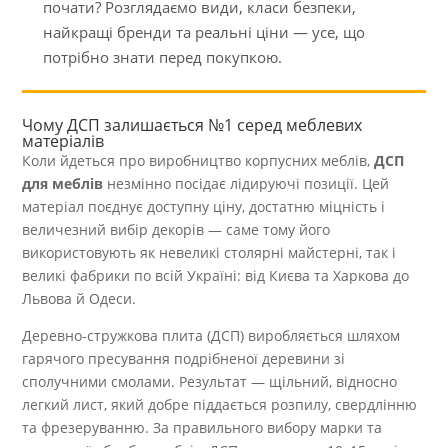
почати? Розглядаємо види, класи безпеки,
найкращі бренди та реальні ціни — усе, що
потрібно знати перед покупкою.
Чому ДСП залишається №1 серед меблевих
матеріалів
Коли йдеться про виробництво корпусних меблів,
ДСП
для меблів
незмінно посідає лідируючі позиції. Цей
матеріал поєднує доступну ціну, достатню міцність і
величезний вибір декорів — саме тому його
використовують як невеликі столярні майстерні, так і
великі фабрики по всій Україні: від Києва та Харкова до
Львова й Одеси.
Деревно-стружкова плита (ДСП) виробляється шляхом
гарячого пресування подрібненої деревини зі
сполучними смолами. Результат — щільний, відносно
легкий лист, який добре піддається розпилу, свердлінню
та фрезеруванню. За правильного вибору марки та