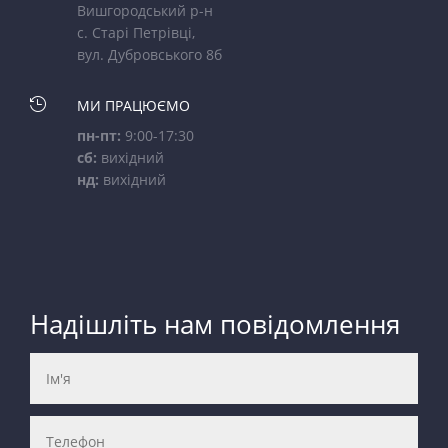
Вишгородський р-н
с. Старі Петрівці,
вул. Дубровського 8б

МИ ПРАЦЮЄМО
пн-пт:
9:00-17:30
сб:
вихідний
нд:
вихідний
Надішліть нам повідомлення