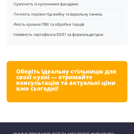
›
Сумісність із кухонними фасадами
›
Точність порізки під мийку та варильну панель
›
Якість кромки ПВХ та обробки торців
›
Наявність сертифіката E0/E1 за формальдегідом
Оберіть ідеальну стільницю для
своєї кухні — отримайте
консультацію та актуальні ціни
вже сьогодні!