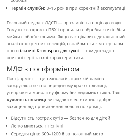
хороша
Термін служби:
8–15 років при коректній експлуатації
Головний недолік ЛДСП — вразливість торців до води.
Тому якісна кромка ПВХ і правильна обробка стиків біля
мийки є обов’язковими. Якщо вас цікавить детальніший
аналіз конкретних колекцій, ознайомтеся з матеріалом
про
стільниці Kronospan для кухні
— там докладно
описані серії та їхні характеристики.
МДФ з постформінгом
Постформінг — це технологія, при якій ламінат
заокруглюється по передньому краю стільниці,
утворюючи монолітну форму без видимих стиків. Такі
кухонні стільниці
виглядають естетично і добре
захищені від проникнення вологи по кромці.
Відсутність гострих кутів — безпечно для дітей
Легко миються, гігієнічні
Середня ціна: 600–1200 ₴ за погонний метр