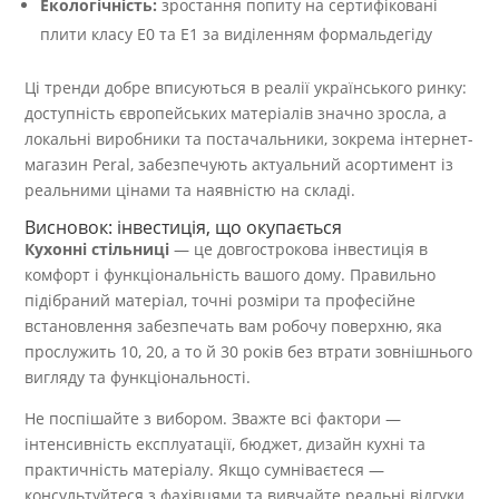
Екологічність:
зростання попиту на сертифіковані
плити класу E0 та E1 за виділенням формальдегіду
Ці тренди добре вписуються в реалії українського ринку:
доступність європейських матеріалів значно зросла, а
локальні виробники та постачальники, зокрема інтернет-
магазин Peral, забезпечують актуальний асортимент із
реальними цінами та наявністю на складі.
Висновок: інвестиція, що окупається
Кухонні стільниці
— це довгострокова інвестиція в
комфорт і функціональність вашого дому. Правильно
підібраний матеріал, точні розміри та професійне
встановлення забезпечать вам робочу поверхню, яка
прослужить 10, 20, а то й 30 років без втрати зовнішнього
вигляду та функціональності.
Не поспішайте з вибором. Зважте всі фактори —
інтенсивність експлуатації, бюджет, дизайн кухні та
практичність матеріалу. Якщо сумніваєтеся —
консультуйтеся з фахівцями та вивчайте реальні відгуки