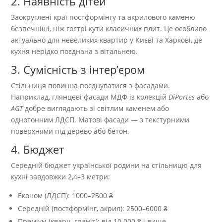
2. Наявність дітей
Заокруглені краї постформінгу та акрилового каменю
безпечніші, ніж гострі кути класичних плит. Це особливо
актуально для невеликих квартир у Києві та Харкові, де
кухня нерідко поєднана з вітальнею.
3. Сумісність з інтер’єром
Стільниця повинна поєднуватися з фасадами.
Наприклад, глянцеві фасади МДФ із колекцій
DiPortes
або
AGT
добре виглядають зі світлим каменем або
однотонним ЛДСП. Матові фасади — з текстурними
поверхнями під дерево або бетон.
4. Бюджет
Середній бюджет української родини на стільницю для
кухні завдовжки 2,4–3 метри:
Економ (ЛДСП): 1000–2500 ₴
Середній (постформінг, акрил): 2500–6000 ₴
Преміум (кварц, граніт): від 10 000 ₴ і вище