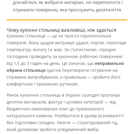
дізнайтеся, як вибрати матеріал, не переплатити і
отримати поверхню, яка прослужить десятиліття.
Чому кухонні стільниці важливіші, ніж здається
Кухонна стільниця — це не просто горизонтальна
поверхня. Вона щодня витримує удари, порізи, перепади
температур, вологу та жир. За статистикою, середня
господиня проводить за кухонною робочою поверхнею
від 1,5 до 3 годин на день. Це означає, що
неправильно
обрана стільниця
здатна перетворити готування на
справжнє випробування, а правильна — зробити його
комфортною і приємною рутиною.
Ринок кухонних стільниць в Україні сьогодні пропонує
десятки матеріалів, фактур і цінових категорій — від
бюджетних ламінованих плит до преміального
натурального каменю. Розібратися в цьому різноманітті
без підготовки складно. Нижче — структурований гід,
який допоможе зробити усвідомлений вибір.