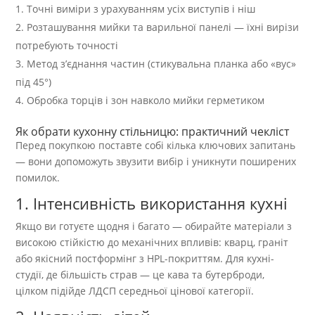
Точні виміри з урахуванням усіх виступів і ніш
Розташування мийки та варильної панелі — їхні вирізи
потребують точності
Метод з’єднання частин (стикувальна планка або «вус»
під 45°)
Обробка торців і зон навколо мийки герметиком
Як обрати кухонну стільницю: практичний чекліст
Перед покупкою поставте собі кілька ключових запитань
— вони допоможуть звузити вибір і уникнути поширених
помилок.
1. Інтенсивність використання кухні
Якщо ви готуєте щодня і багато — обирайте матеріали з
високою стійкістю до механічних впливів: кварц, граніт
або якісний постформінг з HPL-покриттям. Для кухні-
студії, де більшість страв — це кава та бутерброди,
цілком підійде ЛДСП середньої цінової категорії.