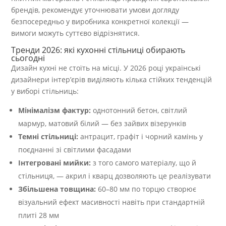
брендів, рекомендує уточнювати умови догляду
безпосередньо у виробника конкретної колекції —
вимоги можуть суттєво відрізнятися.
Тренди 2026: які кухонні стільниці обирають
сьогодні
Дизайн кухні не стоїть на місці. У 2026 році українські
дизайнери інтер’єрів виділяють кілька стійких тенденцій
у виборі стільниць:
Мінімалізм фактур:
однотонний бетон, світлий
мармур, матовий білий — без зайвих візерунків
Темні стільниці:
антрацит, графіт і чорний камінь у
поєднанні зі світлими фасадами
Інтегровані мийки:
з того самого матеріалу, що й
стільниця, — акрил і кварц дозволяють це реалізувати
Збільшена товщина:
60–80 мм по торцю створює
візуальний ефект масивності навіть при стандартній
плиті 28 мм