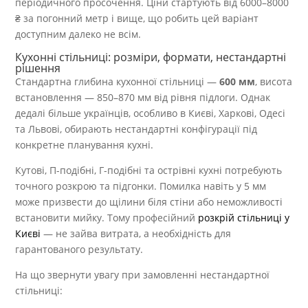
періодичного просочення. Ціни стартують від 6000–8000
₴ за погонний метр і вище, що робить цей варіант
доступним далеко не всім.
Кухонні стільниці: розміри, формати, нестандартні
рішення
Стандартна глибина кухонної стільниці —
600 мм
, висота
встановлення — 850–870 мм від рівня підлоги. Однак
дедалі більше українців, особливо в Києві, Харкові, Одесі
та Львові, обирають нестандартні конфігурації під
конкретне планування кухні.
Кутові, П-подібні, Г-подібні та острівні кухні потребують
точного розкрою та підгонки. Помилка навіть у 5 мм
може призвести до щілини біля стіни або неможливості
встановити мийку. Тому професійний
розкрій стільниці у
Києві
— не зайва витрата, а необхідність для
гарантованого результату.
На що звернути увагу при замовленні нестандартної
стільниці: