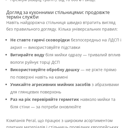
Догляд за кухонними стільницями: продовжте
термін служби
Навіть найдорожча стільниця швидко втратить вигляд
без правильного догляду. Кілька універсальних правил:
Не ставте гарячі сковорідки
безпосередньо на ЛДСП і
акрил — використовуйте підставки
Витирайте воду
біля мийки одразу — тривалий вплив
вологи руйнує торці ДСП
Використовуйте обробну дошку
— не ріжте прямо
по поверхні навіть на камені
Уникайте агресивних мийних засобів
з абразивами
для глянцевих поверхонь
Раз на рік перевіряйте герметик
навколо мийки та
біля стіни — за потреби оновлюйте
Компанія Peral, що працює з широким асортиментом
плитних матеріалів і стільниць провідних європейських