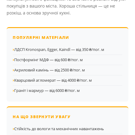
покупців з вашого міста. Хороша стільниця — це не
розкіш, а основа зручної кухні.
ПОПУЛЯРНІ МАТЕРІАЛИ
›
ЛДСП Kronospan, Egger, Kaindl — від 350 ₴/пог. м
›
Постформінг МДФ — від 600 ₴/пог. м
›
Акриловий камінь — від 2500 ₴/пог. м
›
Кварцовий агломерат — від 4000 ₴/пог. м
›
Граніт і мармур — від 6000 ₴/пог. м
НА ЩО ЗВЕРНУТИ УВАГУ
›
Стійкість до вологи та механічних навантажень