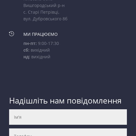
Вишгородський р-н
с. Старі Петрівці,
вул. Дубровського 8б

МИ ПРАЦЮЄМО
пн-пт:
9:00-17:30
сб:
вихідний
нд:
вихідний
Надішліть нам повідомлення