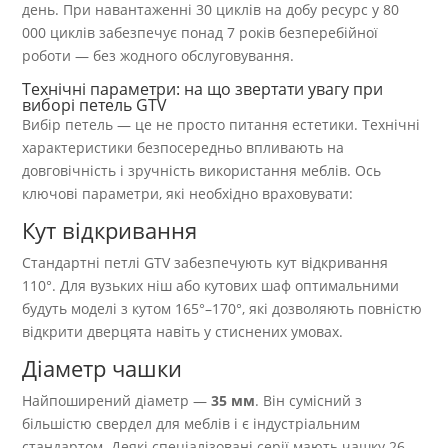
день. При навантаженні 30 циклів на добу ресурс у 80
000 циклів забезпечує понад 7 років безперебійної
роботи — без жодного обслуговування.
Технічні параметри: на що звертати увагу при
виборі петель GTV
Вибір петель — це не просто питання естетики. Технічні
характеристики безпосередньо впливають на
довговічність і зручність використання меблів. Ось
ключові параметри, які необхідно враховувати:
Кут відкривання
Стандартні петлі GTV забезпечують кут відкривання
110°. Для вузьких ніш або кутових шаф оптимальними
будуть моделі з кутом 165°–170°, які дозволяють повністю
відкрити дверцята навіть у стиснених умовах.
Діаметр чашки
Найпоширений діаметр —
35 мм
. Він сумісний з
більшістю свердел для меблів і є індустріальним
стандартом. Деякі спеціалізовані серії мають чашку 26