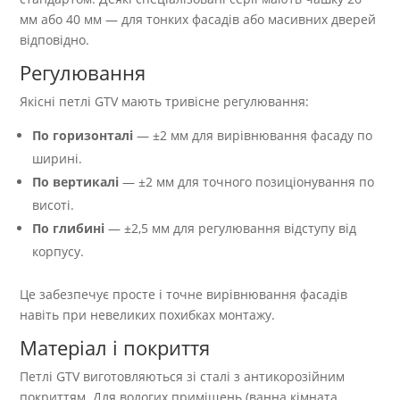
мм або 40 мм — для тонких фасадів або масивних дверей
відповідно.
Регулювання
Якісні петлі GTV мають тривісне регулювання:
По горизонталі
— ±2 мм для вирівнювання фасаду по
ширині.
По вертикалі
— ±2 мм для точного позиціонування по
висоті.
По глибині
— ±2,5 мм для регулювання відступу від
корпусу.
Це забезпечує просте і точне вирівнювання фасадів
навіть при невеликих похибках монтажу.
Матеріал і покриття
Петлі GTV виготовляються зі сталі з антикорозійним
покриттям. Для вологих приміщень (ванна кімната,