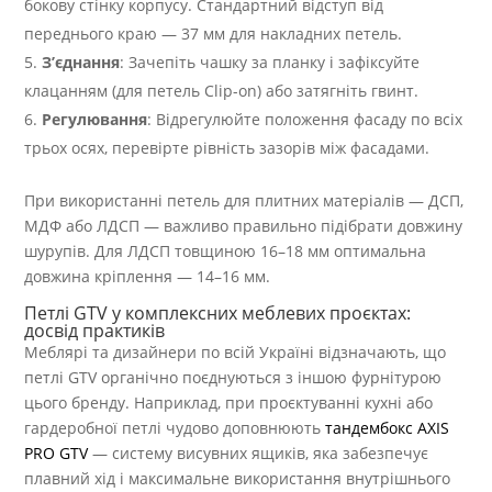
бокову стінку корпусу. Стандартний відступ від
переднього краю — 37 мм для накладних петель.
З’єднання
: Зачепіть чашку за планку і зафіксуйте
клацанням (для петель Clip-on) або затягніть гвинт.
Регулювання
: Відрегулюйте положення фасаду по всіх
трьох осях, перевірте рівність зазорів між фасадами.
При використанні петель для плитних матеріалів — ДСП,
МДФ або ЛДСП — важливо правильно підібрати довжину
шурупів. Для ЛДСП товщиною 16–18 мм оптимальна
довжина кріплення — 14–16 мм.
Петлі GTV у комплексних меблевих проєктах:
досвід практиків
Меблярі та дизайнери по всій Україні відзначають, що
петлі GTV органічно поєднуються з іншою фурнітурою
цього бренду. Наприклад, при проєктуванні кухні або
гардеробної петлі чудово доповнюють
тандембокс AXIS
PRO GTV
— систему висувних ящиків, яка забезпечує
плавний хід і максимальне використання внутрішнього