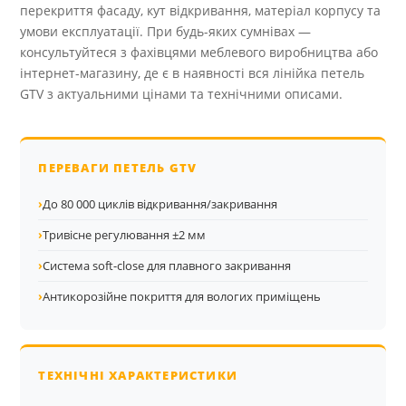
перекриття фасаду, кут відкривання, матеріал корпусу та
умови експлуатації. При будь-яких сумнівах —
консультуйтеся з фахівцями меблевого виробництва або
інтернет-магазину, де є в наявності вся лінійка петель
GTV з актуальними цінами та технічними описами.
ПЕРЕВАГИ ПЕТЕЛЬ GTV
›
До 80 000 циклів відкривання/закривання
›
Тривісне регулювання ±2 мм
›
Система soft-close для плавного закривання
›
Антикорозійне покриття для вологих приміщень
ТЕХНІЧНІ ХАРАКТЕРИСТИКИ