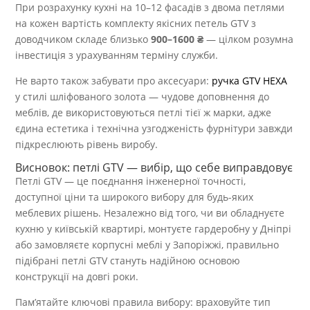
При розрахунку кухні на 10–12 фасадів з двома петлями
на кожен вартість комплекту якісних петель GTV з
доводчиком складе близько
900–1600 ₴
— цілком розумна
інвестиція з урахуванням терміну служби.
Не варто також забувати про аксесуари:
ручка GTV HEXA
у стилі шліфованого золота — чудове доповнення до
меблів, де використовуються петлі тієї ж марки, адже
єдина естетика і технічна узгодженість фурнітури завжди
підкреслюють рівень виробу.
Висновок: петлі GTV — вибір, що себе виправдовує
Петлі GTV — це поєднання інженерної точності,
доступної ціни та широкого вибору для будь-яких
меблевих рішень. Незалежно від того, чи ви обладнуєте
кухню у київській квартирі, монтуєте гардеробну у Дніпрі
або замовляєте корпусні меблі у Запоріжжі, правильно
підібрані петлі GTV стануть надійною основою
конструкції на довгі роки.
Пам’ятайте ключові правила вибору: враховуйте тип