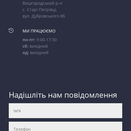
Вишгородський р-н
с. Старі Петрівці,
вул. Дубровського 8б

МИ ПРАЦЮЄМО
пн-пт:
9:00-17:30
сб:
вихідний
нд:
вихідний
Надішліть нам повідомлення