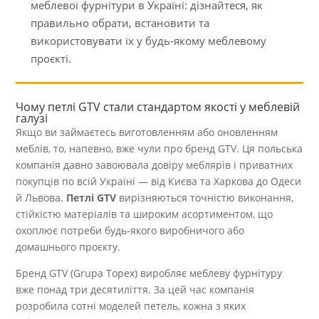
меблевої фурнітури в Україні: дізнайтеся, як
правильно обрати, встановити та
використовувати їх у будь-якому меблевому
проєкті.
Чому петлі GTV стали стандартом якості у меблевій
галузі
Якщо ви займаєтесь виготовленням або оновленням
меблів, то, напевно, вже чули про бренд GTV. Ця польська
компанія давно завоювала довіру меблярів і приватних
покупців по всій Україні — від Києва та Харкова до Одеси
й Львова.
Петлі GTV
вирізняються точністю виконання,
стійкістю матеріалів та широким асортиментом, що
охоплює потреби будь-якого виробничого або
домашнього проєкту.
Бренд GTV (Grupa Topex) виробляє меблеву фурнітуру
вже понад три десятиліття. За цей час компанія
розробила сотні моделей петель, кожна з яких