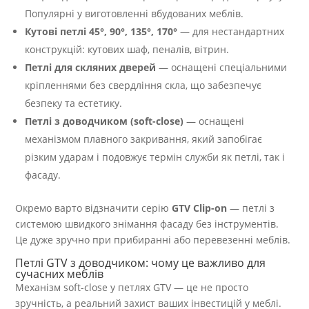
Популярні у виготовленні вбудованих меблів.
Кутові петлі 45°, 90°, 135°, 170°
— для нестандартних
конструкцій: кутових шаф, пеналів, вітрин.
Петлі для скляних дверей
— оснащені спеціальними
кріпленнями без свердління скла, що забезпечує
безпеку та естетику.
Петлі з доводчиком (soft-close)
— оснащені
механізмом плавного закривання, який запобігає
різким ударам і подовжує термін служби як петлі, так і
фасаду.
Окремо варто відзначити серію
GTV Clip-on
— петлі з
системою швидкого знімання фасаду без інструментів.
Це дуже зручно при прибиранні або перевезенні меблів.
Петлі GTV з доводчиком: чому це важливо для
сучасних меблів
Механізм soft-close у петлях GTV — це не просто
зручність, а реальний захист ваших інвестицій у меблі.