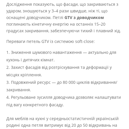
Дослідження показують, що фасади, що закриваються з
ударом, зношуються у 3–4 рази швидше, ніж ті, що
оснащені доводчиком. Петлі
GTV з доводчиком
поглинають кінетичну енергію на останніх 15–20
градусах закривання, забезпечуючи тихий і плавний хід.
Переваги петель GTV із системою soft-close:
Зниження шумового навантаження — актуально для
кухонь і дитячих кімнат.
Захист фасадів від розтріскування та деформації у
місцях кріплення.
Подовжений ресурс — до 80 000 циклів відкривання/
закривання.
Регульоване зусилля доводчика дозволяє налаштувати
під вагу конкретного фасаду.
Для меблів на кухні у середньостатистичній українській
родині одна петля витримує від 20 до 50 відкривань на