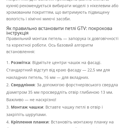
кухня) рекомендується вибирати моделі з нікелевим або
хромованим покриттям, що витримують підвищену
вологість і хімічні миючі засоби.
Як правильно встановити петлі GTV: покрокова
інструкція
Правильний монтаж петель — запорука їх довговічності
та коректної роботи. Ось базовий алгоритм
встановлення:
Розмітка
: Відмітьте центри чашок на фасаді.
Стандартний відступ від краю фасаду — 22,5 мм для
накладних петель, 16 мм — для вкладних.
Свердління
: За допомогою форстнерівського свердла
діаметром 35 мм просвердліть отвір глибиною 13 мм.
Важливо — не наскрізно!
Монтаж чашки
: Вставте чашку петлі в отвір і
закріпіть шурупами.
Кріплення планки
: Встановіть монтажну планку на