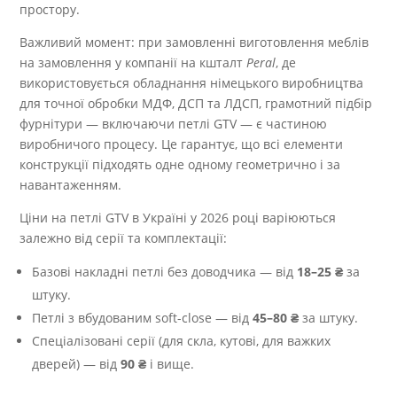
простору.
Важливий момент: при замовленні виготовлення меблів
на замовлення у компанії на кшталт
Peral
, де
використовується обладнання німецького виробництва
для точної обробки МДФ, ДСП та ЛДСП, грамотний підбір
фурнітури — включаючи петлі GTV — є частиною
виробничого процесу. Це гарантує, що всі елементи
конструкції підходять одне одному геометрично і за
навантаженням.
Ціни на петлі GTV в Україні у 2026 році варіюються
залежно від серії та комплектації:
Базові накладні петлі без доводчика — від
18–25 ₴
за
штуку.
Петлі з вбудованим soft-close — від
45–80 ₴
за штуку.
Спеціалізовані серії (для скла, кутові, для важких
дверей) — від
90 ₴
і вище.