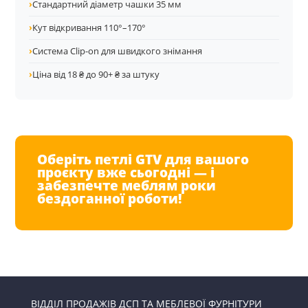
›
Стандартний діаметр чашки 35 мм
›
Кут відкривання 110°–170°
›
Система Clip-on для швидкого знімання
›
Ціна від 18 ₴ до 90+ ₴ за штуку
Оберіть петлі GTV для вашого
проєкту вже сьогодні — і
забезпечте меблям роки
бездоганної роботи!
ВІДДІЛ ПРОДАЖІВ ДСП ТА МЕБЛЕВОЇ ФУРНІТУРИ