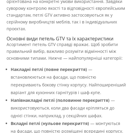
орієнтована на конкретні умови використання. Завдяки
суворому контролю якості та відповідності європейським
стандартам, петлі GTV активно застосовуються як у
серійному виробництві меблів, так і в індивідуальних
проєктах.
Основні види петель GTV та їх характеристики
Асортимент петель GTV справді вражає. Щоб зробити
правильний вибір, важливо розуміти відмінності між
основними типами. Нижче — найпопулярніші категорії:
Накладні петлі (повне перекриття)
—
встановлюються на фасади, що повністю
перекривають бокову стінку корпусу. Найпоширеніший
варіант для кухонних гарнітурів і шаф-купе.
Напівнакладні петлі (половинне перекриття)
—
використовуються, коли два фасади кріпляться до
однієї стінки, наприклад, у секційних шафах.
Вкладні петлі (нульове перекриття)
— монтуються
на фасади, що повністю розміщені всередині корпусу.