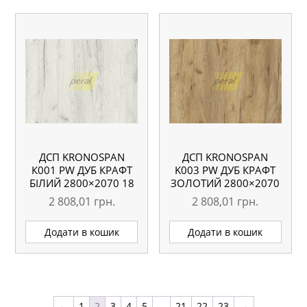
ДСП KRONOSPAN
ДСП KRONOSPAN
К001 PW ДУБ КРАФТ
K003 PW ДУБ КРАФТ
БІЛИЙ 2800×2070 18
ЗОЛОТИЙ 2800×2070
ММ
18 ММ
2 808,01
грн.
2 808,01
грн.
Додати в кошик
Додати в кошик
←
1
2
3
4
5
…
21
22
23
→