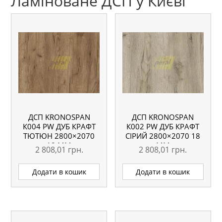
Ламіноване ДСП у Києві
ДСП KRONOSPAN
ДСП KRONOSPAN
К004 PW ДУБ КРАФТ
К002 PW ДУБ КРАФТ
ТЮТЮН 2800×2070
СІРИЙ 2800×2070 18
18 ММ
ММ
2 808,01
грн.
2 808,01
грн.
Додати в кошик
Додати в кошик