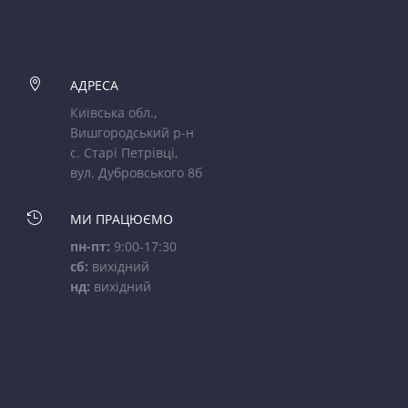

АДРЕСА
Київська обл.,
Вишгородський р-н
с. Старі Петрівці,
вул. Дубровського 8б

МИ ПРАЦЮЄМО
пн-пт:
9:00-17:30
сб:
вихідний
нд:
вихідний