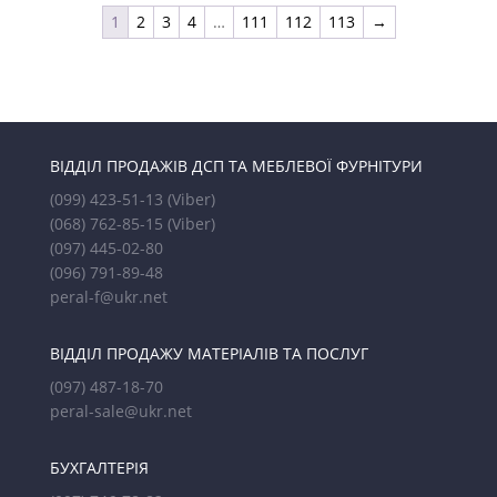
1
2
3
4
…
111
112
113
→
ВІДДІЛ ПРОДАЖІВ ДСП ТА МЕБЛЕВОЇ ФУРНІТУРИ
(099) 423-51-13
(Viber)
(068) 762-85-15
(Viber)
(097) 445-02-80
(096) 791-89-48
peral-f@ukr.net
ВІДДІЛ ПРОДАЖУ МАТЕРІАЛІВ ТА ПОСЛУГ
(097) 487-18-70
peral-sale@ukr.net
БУХГАЛТЕРІЯ