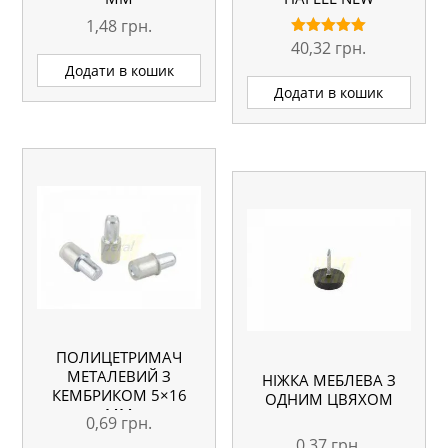
1,48
грн.
40,32
грн.
Оцінено в
5.00
Додати в кошик
з 5
Додати в кошик
ПОЛИЦЕТРИМАЧ
МЕТАЛЕВИЙ З
НІЖКА МЕБЛЕВА З
КЕМБРИКОМ 5×16
ОДНИМ ЦВЯХОМ
ММ
0,69
грн.
0,37
грн.