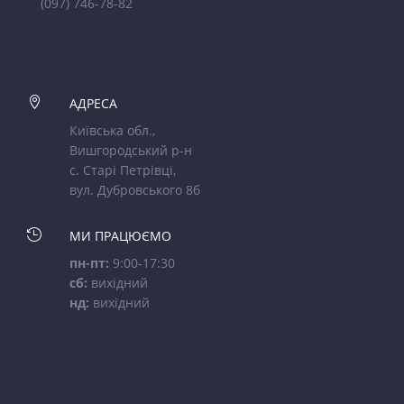
(097) 746-78-82

АДРЕСА
Київська обл.,
Вишгородський р-н
с. Старі Петрівці,
вул. Дубровського 8б

МИ ПРАЦЮЄМО
пн-пт:
9:00-17:30
сб:
вихідний
нд:
вихідний