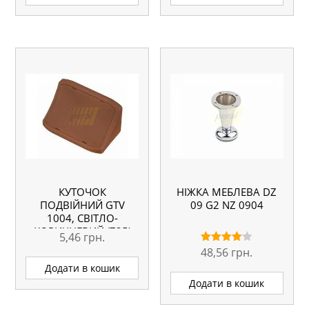
КУТОЧОК
НІЖКА МЕБЛЕВА DZ
ПОДВІЙНИЙ GTV
09 G2 NZ 0904
1004, СВІТЛО-
КОРИЧНЕВИЙ (725)
5,46
грн.
48,56
грн.
Оцінено
в
Додати в кошик
4.00
з 5
Додати в кошик