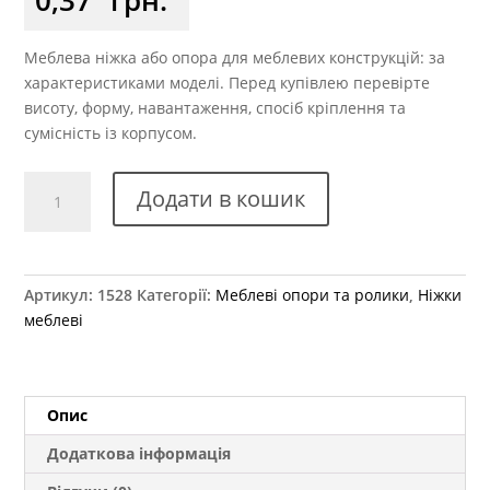
Меблева ніжка або опора для меблевих конструкцій: за
характеристиками моделі. Перед купівлею перевірте
висоту, форму, навантаження, спосіб кріплення та
сумісність із корпусом.
Ніжка
Додати в кошик
меблева
з
одним
цвяхом
Артикул:
1528
Категорії:
Меблеві опори та ролики
,
Ніжки
кількість
меблеві
Опис
Додаткова інформація