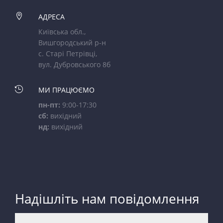

АДРЕСА
Київська обл.,
Вишгородський р-н
с. Старі Петрівці,
вул. Дубровського 8б

МИ ПРАЦЮЄМО
пн-пт:
9:00-17:30
сб:
вихідний
нд:
вихідний
Надішліть нам повідомлення