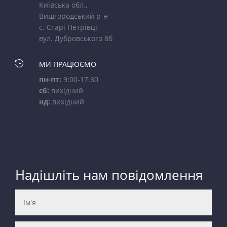
Київська обл.,
Вишгородський р-н
с. Старі Петрівці,
вул. Дубровського 8б

МИ ПРАЦЮЄМО
пн-пт:
9:00-17:30
сб:
вихідний
нд:
вихідний
Надішліть нам повідомлення