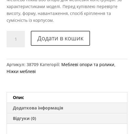
характеристиками моделі. Перед купівлею перевірте
висоту, форму, навантаження, спосіб кріплення та
сумісність із корпусом.
Кліпса
Додати в кошик
до
кухонної
ніжки
кількість
Артикул:
38709
Категорії:
Меблеві опори та ролики
,
Ніжки меблеві
Опис
Додаткова інформація
Відгуки (0)