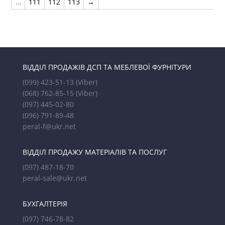
…
111
112
113
→
ВІДДІЛ ПРОДАЖІВ ДСП ТА МЕБЛЕВОЇ ФУРНІТУРИ
(099) 423-51-13
(Viber)
(068) 762-85-15
(Viber)
(097) 445-02-80
(096) 791-89-48
peral-f@ukr.net
ВІДДІЛ ПРОДАЖУ МАТЕРІАЛІВ ТА ПОСЛУГ
(097) 487-18-70
peral-sale@ukr.net
БУХГАЛТЕРІЯ
(097) 746-78-82