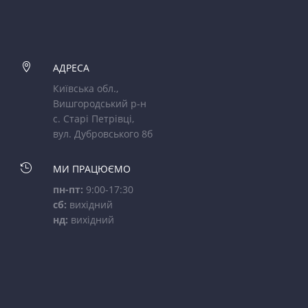

АДРЕСА
Київська обл.,
Вишгородський р-н
с. Старі Петрівці,
вул. Дубровського 8б

МИ ПРАЦЮЄМО
пн-пт:
9:00-17:30
сб:
вихідний
нд:
вихідний