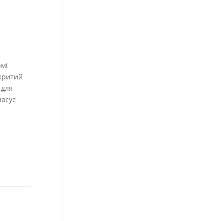
рмі
дкритий
 для
пасує