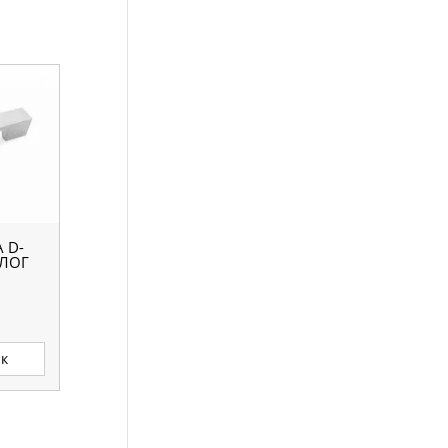
 D-
АЛОГ
ик