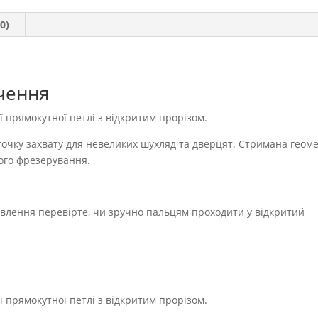
кількість
0)
чення
ї прямокутної петлі з відкритим прорізом.
точку захвату для невеликих шухляд та дверцят. Стримана геоме
ого фрезерування.
овлення перевірте, чи зручно пальцям проходити у відкритий
.
ї прямокутної петлі з відкритим прорізом.