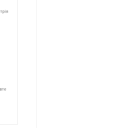
трія
авте