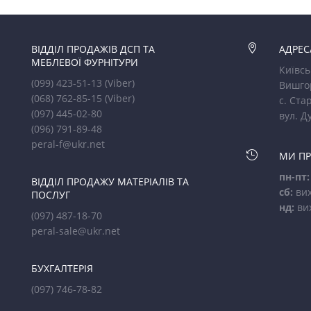
ВІДДІЛ ПРОДАЖІВ ДСП ТА

АДРЕС
МЕБЛЕВОЇ ФУРНІТУРИ
Київсь
(099) 423-51-13
(Viber)
Вишго
(068) 762-85-15
(Viber)
с. Стар
(097) 445-02-80
вул. Д
(096) 791-89-48
peral-f@ukr.net

МИ П
пн-пт:
ВІДДІЛ ПРОДАЖУ МАТЕРІАЛІВ ТА
сб:
вих
ПОСЛУГ
нд:
ви
(097) 487-18-70
peral-sale@ukr.net
БУХГАЛТЕРІЯ
(097) 746-78-82