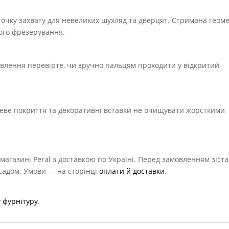
точку захвату для невеликих шухляд та дверцят. Стримана геоме
ого фрезерування.
овлення перевірте, чи зручно пальцям проходити у відкритий
.
еве покриття та декоративні вставки не очищувати жорсткими
магазині Peral з доставкою по Україні. Перед замовленням зіст
асадом. Умови — на сторінці
оплати й доставки
.
 фурнітуру
.