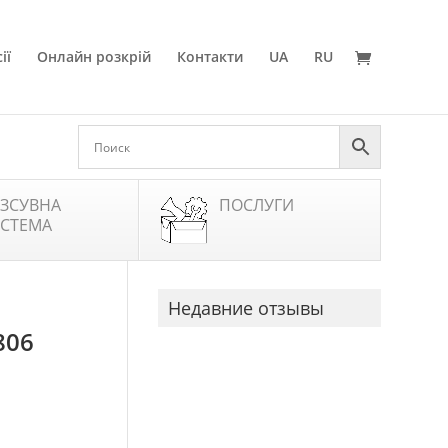
ії
Онлайн розкрій
Контакти
UA
RU
ЗСУВНА
ПОСЛУГИ
СТЕМА
Недавние отзывы
806