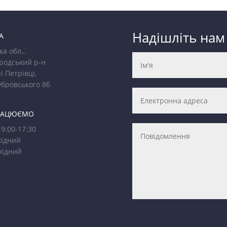
Надішліть нам
А
ка обл.,
родський р-н
і Петрівці,
убровського 8б
РАЦЮЄМО
9:00-17:30
ідний
хідний