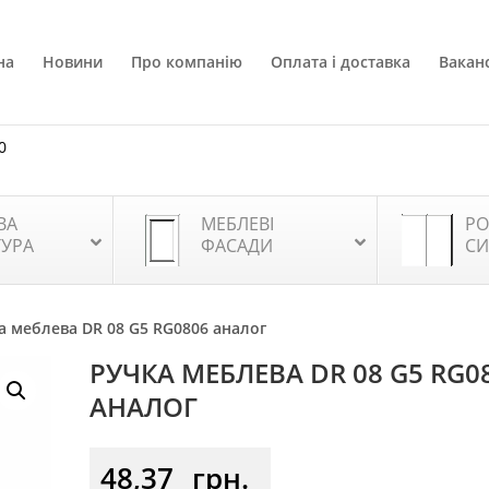
на
Новини
Про компанію
Оплата і доставка
Ваканс
0
ВА
МЕБЛЕВІ
РО
ТУРА
ФАСАДИ
СИ
а меблева DR 08 G5 RG0806 аналог
РУЧКА МЕБЛЕВА DR 08 G5 RG0
АНАЛОГ
48,37
грн.