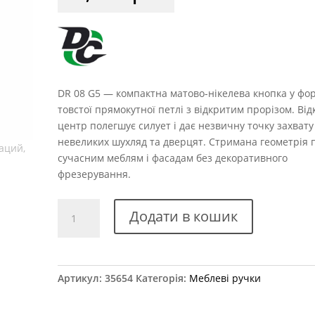
DR 08 G5 — компактна матово-нікелева кнопка у фо
товстої прямокутної петлі з відкритим прорізом. Ві
центр полегшує силует і дає незвичну точку захвату
невеликих шухляд та дверцят. Стримана геометрія 
сучасним меблям і фасадам без декоративного
фрезерування.
Ручка
Додати в кошик
меблева
DR
08
G5
Артикул:
35654
Категорія:
Меблеві ручки
RG0806
аналог