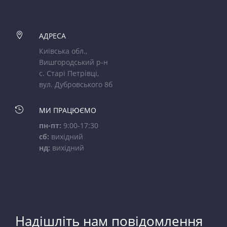

АДРЕСА
Київська обл.,
Вишгородський р-н
с. Старі Петрівці,
вул. Дубровського 8б

МИ ПРАЦЮЄМО
пн-пт:
9:00-17:30
сб:
вихідний
нд:
вихідний
Надішліть нам повідомлення