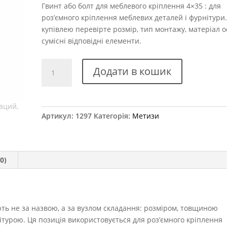
Гвинт або болт для меблевого кріплення 4×35 : для
роз’ємного кріплення меблевих деталей і фурнітури
купівлею перевірте розмір, тип монтажу, матеріал о
сумісні відповідні елементи.
Гвинт
Додати в кошик
для
ручки
4x35
мм
Артикул:
1297
Категорія:
Метизи
кількість
0)
ть не за назвою, а за вузлом складання: розміром, товщиною
ітурою. Ця позиція використовується для роз’ємного кріплення