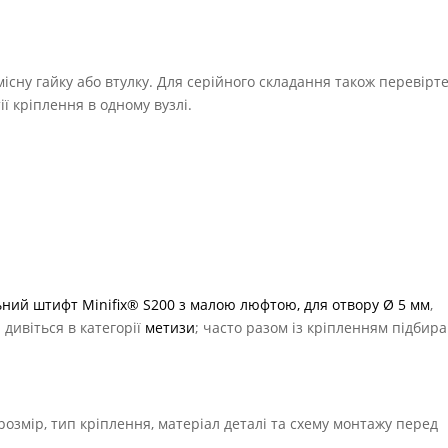
умісну гайку або втулку. Для серійного складання також перевірт
ії кріплення в одному вузлі.
ьний штифт Minifix® S200 з малою люфтою, для отвору Ø 5 мм
,
и дивіться в категорії
метизи
; часто разом із кріпленням підбир
розмір, тип кріплення, матеріал деталі та схему монтажу перед