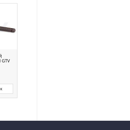
Й
 GTV
ик