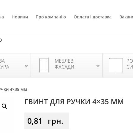
на
Новини
Про компанію
Оплата і доставка
Ваканс
0
ВА
МЕБЛЕВІ
РО
ТУРА
ФАСАДИ
СИ
учки 4×35 мм
ГВИНТ ДЛЯ РУЧКИ 4×35 ММ
0,81
грн.