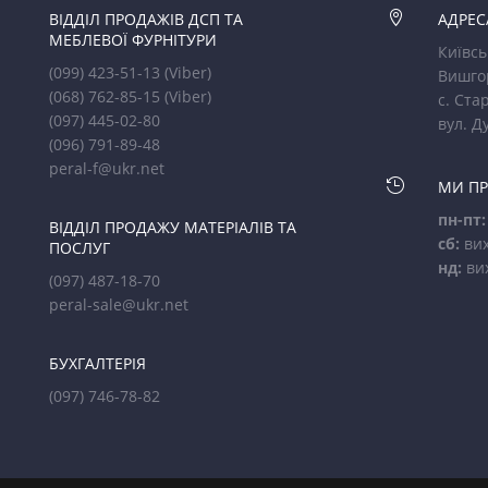
ВІДДІЛ ПРОДАЖІВ ДСП ТА

АДРЕС
МЕБЛЕВОЇ ФУРНІТУРИ
Київсь
(099) 423-51-13
(Viber)
Вишго
(068) 762-85-15
(Viber)
с. Стар
(097) 445-02-80
вул. Д
(096) 791-89-48
peral-f@ukr.net

МИ П
пн-пт:
ВІДДІЛ ПРОДАЖУ МАТЕРІАЛІВ ТА
сб:
вих
ПОСЛУГ
нд:
ви
(097) 487-18-70
peral-sale@ukr.net
БУХГАЛТЕРІЯ
(097) 746-78-82