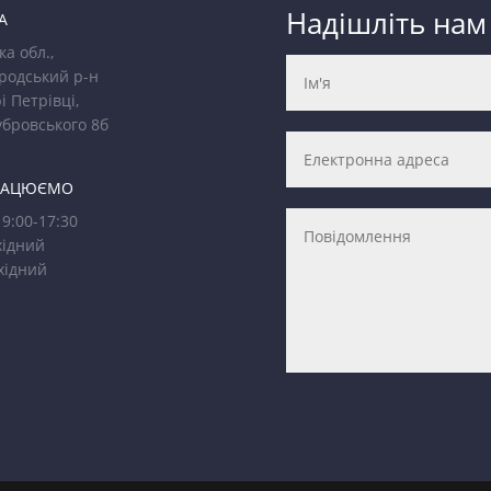
Надішліть нам
А
ка обл.,
родський р-н
і Петрівці,
убровського 8б
РАЦЮЄМО
9:00-17:30
ідний
хідний