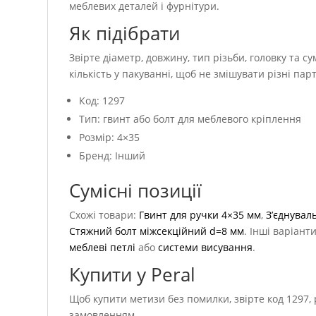
меблевих деталей і фурнітури.
Як підібрати
Звірте діаметр, довжину, тип різьби, головку та с
кількість у пакуванні, щоб не змішувати різні парт
Код: 1297
Тип: гвинт або болт для меблевого кріплення
Розмір: 4×35
Бренд: Інший
Сумісні позиції
Схожі товари:
Гвинт для ручки 4×35 мм
,
З’єднувал
Стяжний болт міжсекційний d=8 мм
. Інші варіант
меблеві петлі
або
системи висування
.
Купити у Peral
Щоб купити метизи без помилки, звірте код 1297, 
замовленням.