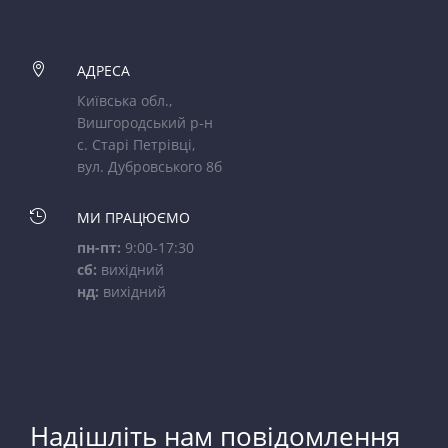

АДРЕСА
Київська обл.,
Вишгородський р-н
с. Старі Петрівці,
вул. Дубровського 8б

МИ ПРАЦЮЄМО
пн-пт:
9:00-17:30
сб:
вихідний
нд:
вихідний
Надішліть нам повідомлення