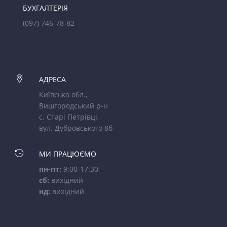
БУХГАЛТЕРІЯ
(097) 746-78-82

АДРЕСА
Київська обл.,
Вишгородський р-н
с. Старі Петрівці,
вул. Дубровського 8б

МИ ПРАЦЮЄМО
пн-пт:
9:00-17:30
сб:
вихідний
нд:
вихідний