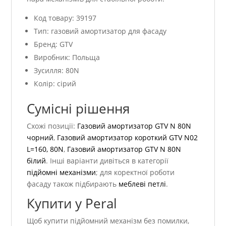
Код товару: 39197
Тип: газовий амортизатор для фасаду
Бренд: GTV
Виробник: Польща
Зусилля: 80N
Колір: сірий
Сумісні рішення
Схожі позиції:
Газовий амортизатор GTV N 80N
чорний
,
Газовий амортизатор короткий GTV N02
L=160, 80N
,
Газовий амортизатор GTV N 80N
білий
. Інші варіанти дивіться в категорії
підйомні механізми
; для коректної роботи
фасаду також підбирають
меблеві петлі
.
Купити у Peral
Щоб купити підйомний механізм без помилки,