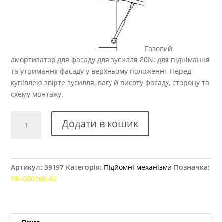
Газовий
амортизатор для фасаду для зусилля 80N: для піднімання
та утримання фасаду у верхньому положенні. Перед
купівлею звірте зусилля, вагу й висоту фасаду, сторону та
схему монтажу.
Газовий
Додати в кошик
амортизатор
короткий
GTV
N02
Артикул:
39197
Категорія:
Підйомні механізми
Позначка:
L=160,
PB-G80160-02
80N
кількість
Опис