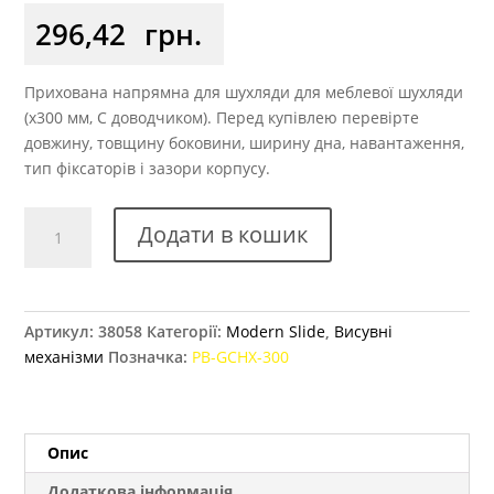
296,42
грн.
Прихована напрямна для шухляди для меблевої шухляди
(x300 мм, С доводчиком). Перед купівлею перевірте
довжину, товщину боковини, ширину дна, навантаження,
тип фіксаторів і зазори корпусу.
Напрямні
Додати в кошик
GTV
Modern
Slide
300
Артикул:
38058
Категорії:
Modern Slide
,
Висувні
мм
механізми
Позначка:
PB-GCHX-300
часткового
висування
з
доводчиком
Опис
кількість
Додаткова інформація