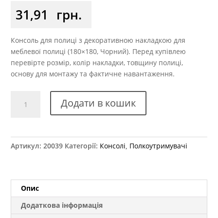
31,91
грн.
Консоль для полиці з декоративною накладкою для
меблевої полиці (180×180, Чорний). Перед купівлею
перевірте розмір, колір накладки, товщину полиці,
основу для монтажу та фактичне навантаження.
Консоль
Додати в кошик
х180
мм
із
пластиковою
Артикул:
20039
Категорії:
Консолі
,
Полкоутримувачі
накладкою
чорна
кількість
Опис
Додаткова інформація