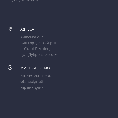

АДРЕСА
Київська обл.,
Вишгородський р-н
с. Старі Петрівці,
вул. Дубровського 8б

МИ ПРАЦЮЄМО
пн-пт:
9:00-17:30
сб:
вихідний
нд:
вихідний