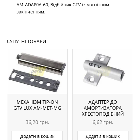
AM-ADAP0A-60
,
Відбійник GTV із магнітним
закінченням
.
СУПУТНІ ТОВАРИ
МЕХАНІЗМ TIP-ON
АДАПТЕР ДО
GTV LUX AM-MET-MG
АМОРТИЗАТОРА
ХРЕСТОПОДІБНИЙ
GTV PRESTIGE AM-
36,20
грн.
6,62
грн.
ADAP0A-60
Додати в кошик
Додати в кошик