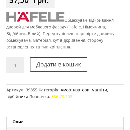
Обмежувач відкривання
дверей для меблевого фасаду (Hafele, Німеччина,
Відбійник, Білий). Перед купівлею перевірте довжину
обмежувача, матеріал, кут відкривання, сторону
встановлення та тип кріплення.
Обмежувач
Додати в кошик
відкриття
дверей
пластик
білий
Артикул:
39855
Категорія:
Амортизатори, магніти,
200
відбійники
Позначка:
366.73.702
мм
HAFFELE
кількість
Опис