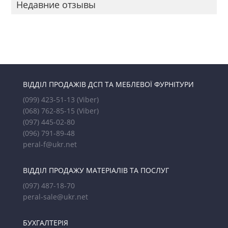
Недавние отзывы
ВІДДІЛ ПРОДАЖІВ ДСП ТА МЕБЛЕВОЇ ФУРНІТУРИ
(099) 423-51-13
(Viber)
(068) 762-85-15
(Viber)
(097) 445-02-80
(096) 791-89-48
peral-f@ukr.net
ВІДДІЛ ПРОДАЖУ МАТЕРІАЛІВ ТА ПОСЛУГ
(097) 487-18-70
peral-sale@ukr.net
БУХГАЛТЕРІЯ