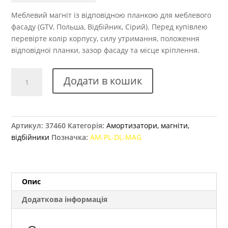
Меблевий магніт із відповідною планкою для меблевого
фасаду (GTV, Польша, Відбійник, Сірий). Перед купівлею
перевірте колір корпусу, силу утримання, положення
відповідної планки, зазор фасаду та місце кріплення.
Відбійник
Додати в кошик
GTV
із
магнітним
закінченням
Артикул:
37460
Категорія:
Амортизатори, магніти,
кількість
відбійники
Позначка:
AM-PL-DL-MAG
Опис
Додаткова інформація