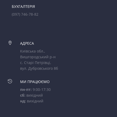
БУХГАЛТЕРІЯ
(097) 746-78-82

АДРЕСА
Київська обл.,
Вишгородський р-н
с. Старі Петрівці,
вул. Дубровського 8б

МИ ПРАЦЮЄМО
пн-пт:
9:00-17:30
сб:
вихідний
нд:
вихідний