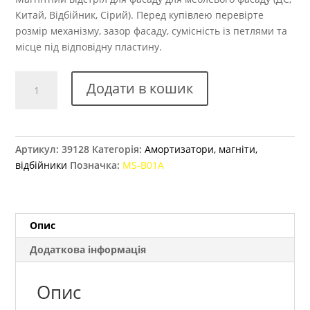
Китай, Відбійник, Сірий). Перед купівлею перевірте
розмір механізму, зазор фасаду, сумісність із петлями та
місце під відповідну пластину.
Магнітний
Додати в кошик
відстріл
великий
кількість
Артикул:
39128
Категорія:
Амортизатори, магніти,
відбійники
Позначка:
MS-B01A
Опис
Додаткова інформація
Опис