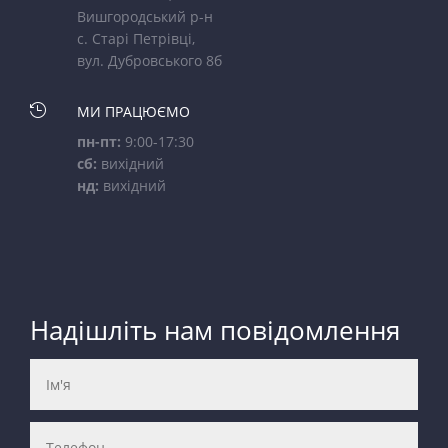
Вишгородський р-н
с. Старі Петрівці,
вул. Дубровського 8б

МИ ПРАЦЮЄМО
пн-пт:
9:00-17:30
сб:
вихідний
нд:
вихідний
Надішліть нам повідомлення