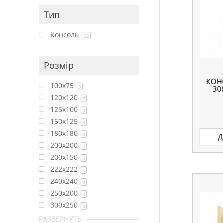
Тип
Консоль
52
Розмір
КОН
100x75
3
30
120x120
7
125x100
3
150x125
3
180x180
8
Д
200x200
2
200х150
3
222x222
5
240x240
9
250x200
3
300x250
3
РАЗВЕРНУТЬ