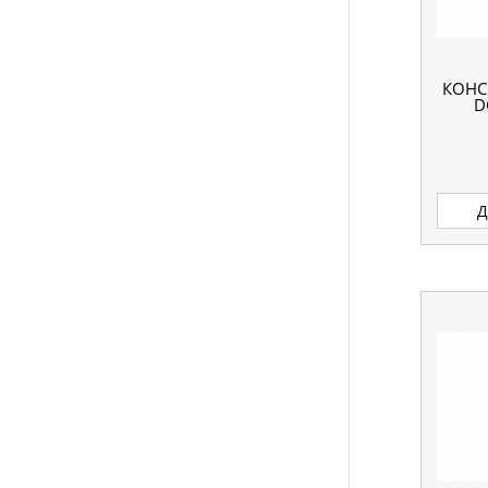
КОНС
D
Д