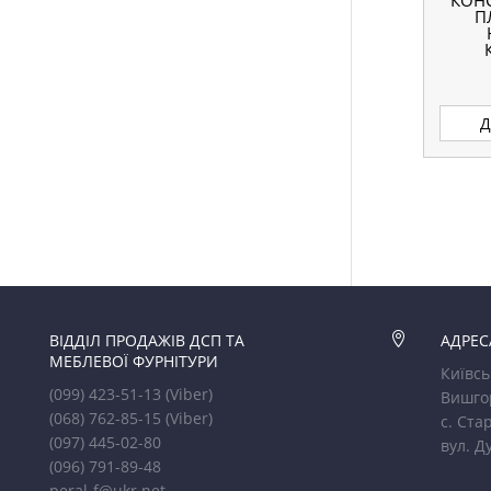
КОНС
П
Д
ВІДДІЛ ПРОДАЖІВ ДСП ТА

АДРЕС
МЕБЛЕВОЇ ФУРНІТУРИ
Київсь
(099) 423-51-13
(Viber)
Вишго
(068) 762-85-15
(Viber)
с. Стар
(097) 445-02-80
вул. Д
(096) 791-89-48
peral-f@ukr.net