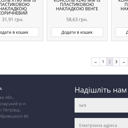
ОЛЬ Х180 ММ ІЗ
КОНСОЛЬ Х240 ММ ІЗ
КОН
ЛАСТИКОВОЮ
ПЛАСТИКОВОЮ
П
НАКЛАДКОЮ
НАКЛАДКОЮ ВЕНГЕ
НА
КОРИЧНЕВИЙ
31,91
грн.
58,63
грн.
одати в кошик
Додати в кошик
←
1
2
3
→
Надішліть нам
А
ка обл.,
родський р-н
і Петрівці,
убровського 8б