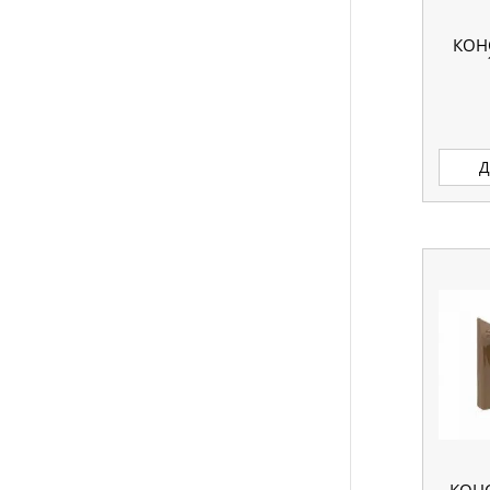
КОН
Д