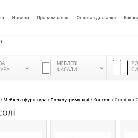
на
Новини
Про компанію
Оплата і доставка
Ваканс
0
ВА
МЕБЛЕВІ
РО
ТУРА
ФАСАДИ
СИ
/
Меблева фурнітура
/
Полкоутримувачі
/
Консолі
/ Сторінка 2
солі