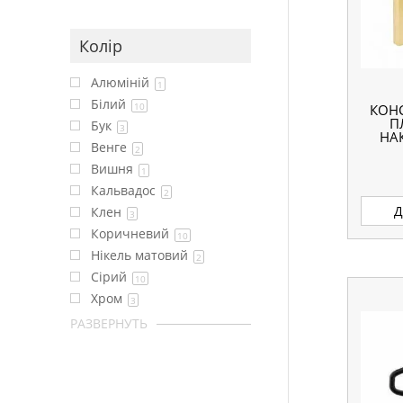
Колір
Алюміній
1
Білий
10
КОНС
П
Бук
3
НА
Венге
2
Вишня
1
Кальвадос
2
Д
Клен
3
Коричневий
10
Нікель матовий
2
Сірий
10
Хром
3
РАЗВЕРНУТЬ