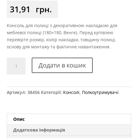
31,91
грн.
Консоль для полиці з декоративною накладкою для
меблевої полиці (180×180, Венге). Перед купівлею
перевірте розмір, колір накладки, товщину полиці,
основу для монтажу та фактичне навантаження.
Консоль
Додати в кошик
х180
мм
із
пластиковою
Артикул:
38456
Категорії:
Консолі
,
Полкоутримувачі
накладкою
венге
кількість
Опис
Додаткова інформація