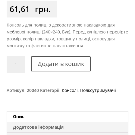
61,61
грн.
Консоль для полиці з декоративною накладкою для
меблевої полиці (240×240, Бук). Перед купівлею перевірте
розмір, колір накладки, товщину полиці, основу для
монтажу та фактичне навантаження.
Консоль
Додати в кошик
х240
мм
із
пластиковою
Артикул:
20040
Категорії:
Консолі
,
Полкоутримувачі
накладкою
бук
кількість
Опис
Додаткова інформація