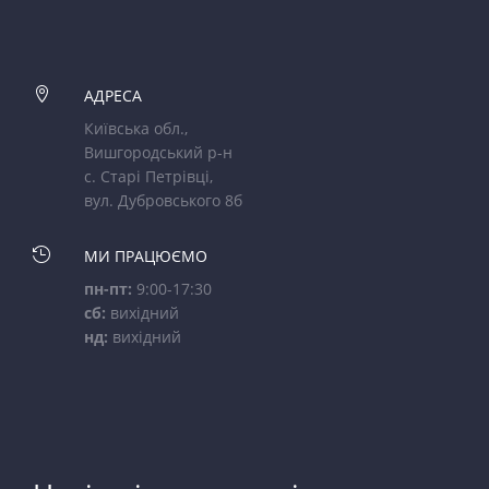

АДРЕСА
Київська обл.,
Вишгородський р-н
с. Старі Петрівці,
вул. Дубровського 8б

МИ ПРАЦЮЄМО
пн-пт:
9:00-17:30
сб:
вихідний
нд:
вихідний