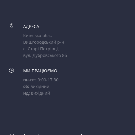

АДРЕСА
Київська обл.,
Вишгородський р-н
с. Старі Петрівці,
вул. Дубровського 8б

МИ ПРАЦЮЄМО
пн-пт:
9:00-17:30
сб:
вихідний
нд:
вихідний