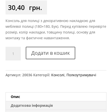
30,40
грн.
Консоль для полиці з декоративною накладкою для
меблевої полиці (180×180, Бук). Перед купівлею перевірте
розмір, колір накладки, товщину полиці, основу для
монтажу та фактичне навантаження.
Консоль
Додати в кошик
х180
мм
із
пластиковою
Артикул:
20036
Категорії:
Консолі
,
Полкоутримувачі
накладкою
бук
кількість
Опис
Додаткова інформація