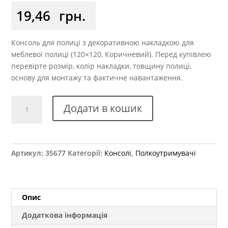
19,46
грн.
Консоль для полиці з декоративною накладкою для
меблевої полиці (120×120, Коричневий). Перед купівлею
перевірте розмір, колір накладки, товщину полиці,
основу для монтажу та фактичне навантаження.
Консоль
Додати в кошик
х120
мм
із
пластиковою
Артикул:
35677
Категорії:
Консолі
,
Полкоутримувачі
накладкою
коричневий
кількість
Опис
Додаткова інформація