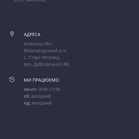

АДРЕСА
Київська обл.,
Вишгородський р-н
с. Старі Петрівці,
вул. Дубровського 8б

МИ ПРАЦЮЄМО
пн-пт:
9:00-17:30
сб:
вихідний
нд:
вихідний