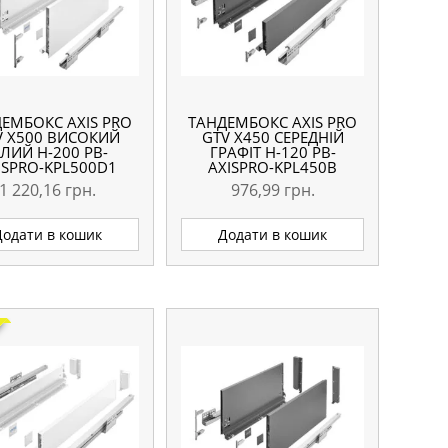
ЕМБОКС AXIS PRO
ТАНДЕМБОКС AXIS PRO
V X500 ВИСОКИЙ
GTV X450 СЕРЕДНІЙ
ІЛИЙ H-200 PB-
ГРАФІТ H-120 PB-
ISPRO-KPL500D1
AXISPRO-KPL450B
1 220,16
грн.
976,99
грн.
Додати в кошик
Додати в кошик