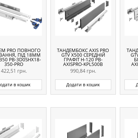
ЕМ PRO ПОВНОГО
ТАНДЕМБОКС AXIS PRO
ТАНД
ВАННЯ, ПІД 18ММ
GTV X500 СЕРЕДНІЙ
GT
350 PB-3D0SHX18-
ГРАФІТ H-120 PB-
Б
350-PRO
AXISPRO-KPL500B
AX
422,51
грн.
990,84
грн.
одати в кошик
Додати в кошик