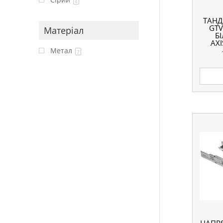
4
ТАНД
GTV
Матеріал
Б
AX
Метал
7