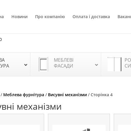
на
Новини
Про компанію
Оплата і доставка
Ваканс
0
ВА
МЕБЛЕВІ
РО
ТУРА
ФАСАДИ
СИ
/
Меблева фурнітура
/
Висувні механізми
/ Сторінка 4
увні механізми