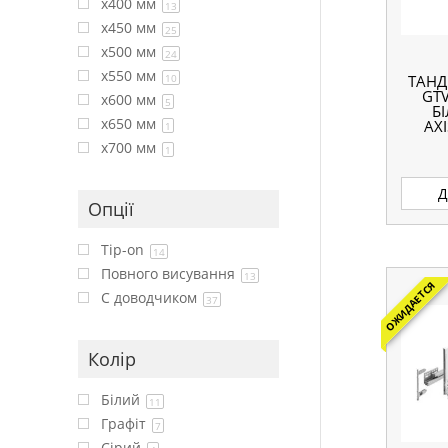
x400 мм
13
x450 мм
25
x500 мм
24
x550 мм
10
ТАНД
GTV
x600 мм
5
Б
x650 мм
AX
1
x700 мм
1
Д
Опції
Tip-on
14
Повного висування
13
ОЖИДАЕТСЯ
С доводчиком
37
Колір
Білий
11
Графіт
7
Сірий