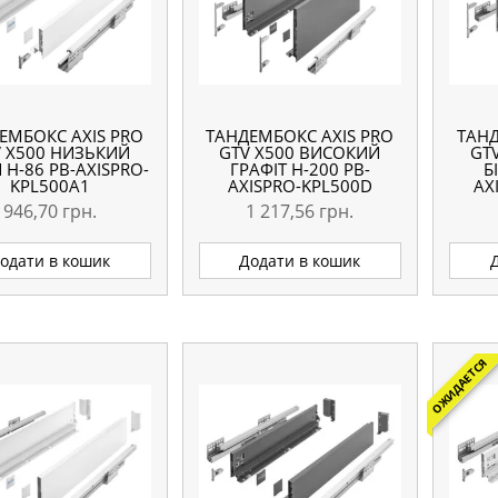
ЕМБОКС AXIS PRO
ТАНДЕМБОКС AXIS PRO
ТАНД
 X500 НИЗЬКИЙ
GTV X500 ВИСОКИЙ
GT
 H-86 PB-AXISPRO-
ГРАФІТ H-200 PB-
Б
KPL500A1
AXISPRO-KPL500D
AX
946,70
грн.
1 217,56
грн.
одати в кошик
Додати в кошик
ОЖИДАЕТСЯ