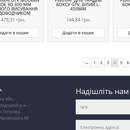
ЯМНІ GTV MODERN
РЕЙЛІНГ ДЛЯ ТАНДЕМ
РЕЙ
IDE 3D 300 ММ
БОКСУ GTV, БІЛИЙ L-
БОК
ОГО ВИСУВАННЯ
450ММ
 ДОВОДЧИКОМ
478,31
грн.
144,84
грн.
одати в кошик
Додати в кошик
←
1
2
3
4
5
6
Надішліть нам
А
ка обл.,
родський р-н
і Петрівці,
убровського 8б