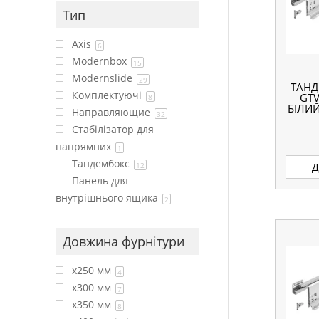
Тип
Axis
6
Modernbox
15
Modernslide
29
ТАНД
Комплектуючі
GTV
8
БІЛИЙ
Направляющие
32
Стабілізатор для
напрямних
1
Тандембокс
Д
12
Панель для
внутрішнього ящика
2
Довжина фурнітури
x250 мм
4
x300 мм
7
x350 мм
8