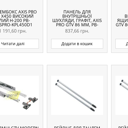
ЕМБОКС AXIS PRO
ПАНЕЛЬ ДЛЯ
 X450 ВИСОКИЙ
ВНУТРІШНЬОЇ
В
ІЛИЙ H-200 PB-
ШУХЛЯДИ, ГРАФІТ, AXIS
ЯЩИК
ISPRO-KPL450D1
PRO GTV 86 ММ, PB-
GTV 8
AXISPRO-ZESWEW-A
1 191,60
грн.
837,66
грн.
Читати далі
Додати в кошик