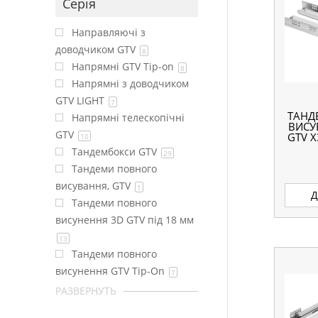
Серія
Направляючі з
доводчиком GTV
8
Напрямні GTV Tip-on
8
Напрямні з доводчиком
GTV LIGHT
7
ТАНД
Напрямні телескопічні
ВИСУ
GTV
GTV Х
10
Тандембокси GTV
29
Тандеми повного
висування, GTV
1
Д
Тандеми повного
висунення 3D GTV під 18 мм
13
Тандеми повного
висунення GTV Tip-On
7
РАЗВЕРНУТЬ