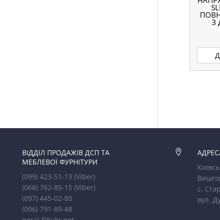
НАПР
SL
ПОВН
З
Д
ВІДДІЛ ПРОДАЖІВ ДСП ТА

АДРЕС
МЕБЛЕВОЇ ФУРНІТУРИ
Київсь
(099) 423-51-13
(Viber)
Вишго
(068) 762-85-15
(Viber)
с. Стар
(097) 445-02-80
вул. Д
(096) 791-89-48
peral-f@ukr.net