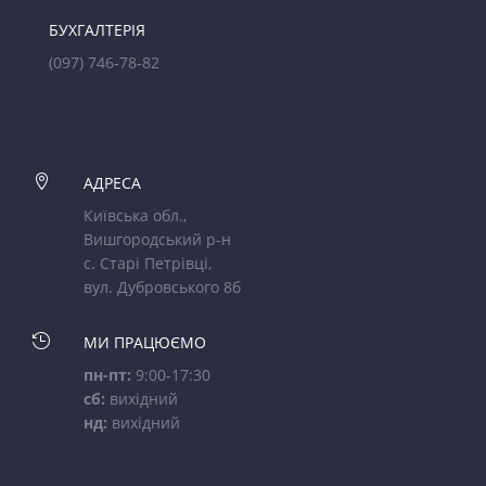
БУХГАЛТЕРІЯ
(097) 746-78-82

АДРЕСА
Київська обл.,
Вишгородський р-н
с. Старі Петрівці,
вул. Дубровського 8б

МИ ПРАЦЮЄМО
пн-пт:
9:00-17:30
сб:
вихідний
нд:
вихідний