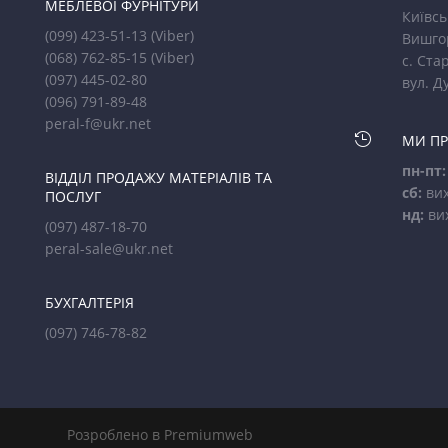
МЕБЛЕВОЇ ФУРНІТУРИ
Київсь
(099) 423-51-13
(Viber)
Вишго
(068) 762-85-15
(Viber)
с. Стар
(097) 445-02-80
вул. Д
(096) 791-89-48
peral-f@ukr.net

МИ П
пн-пт:
ВІДДІЛ ПРОДАЖУ МАТЕРІАЛІВ ТА
сб:
вих
ПОСЛУГ
нд:
ви
(097) 487-18-70
peral-sale@ukr.net
БУХГАЛТЕРІЯ
(097) 746-78-82
Розроблено в Premiumweb