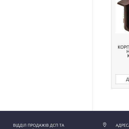
КОРП
Д
ВІДДІЛ ПРОДАЖІВ ДСП ТА

АДРЕС