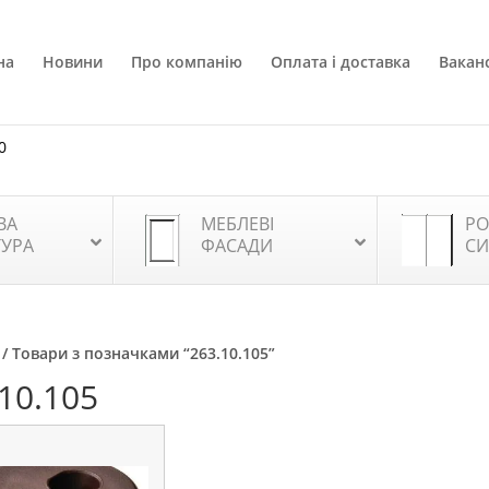
на
Новини
Про компанію
Оплата і доставка
Ваканс
0
ВА
МЕБЛЕВІ
РО
ТУРА
ФАСАДИ
СИ
/ Товари з позначками “263.10.105”
10.105