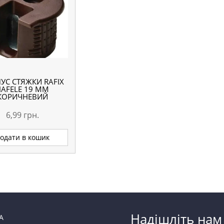
УС СТЯЖКИ RAFIX
HAFELE 19 ММ
КОРИЧНЕВИЙ
6,99
грн.
одати в кошик
Надішліть нам
А