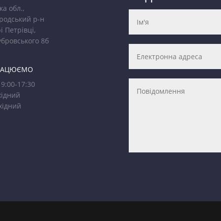
ка обл.,
родський р-н
і Петрівці,
убровського 8б
РАЦЮЄМО
9:00-17:30
ідний
хідний