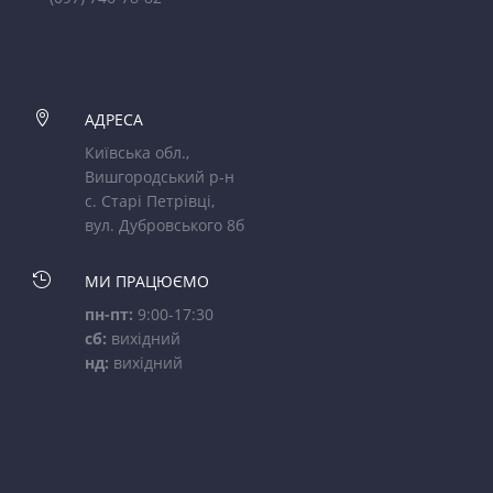

АДРЕСА
Київська обл.,
Вишгородський р-н
с. Старі Петрівці,
вул. Дубровського 8б

МИ ПРАЦЮЄМО
пн-пт:
9:00-17:30
сб:
вихідний
нд:
вихідний