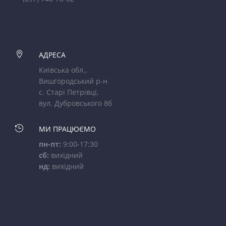

АДРЕСА
Київська обл.,
Вишгородський р-н
с. Старі Петрівці,
вул. Дубровського 8б

МИ ПРАЦЮЄМО
пн-пт:
9:00-17:30
сб:
вихідний
нд:
вихідний