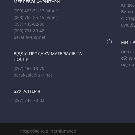
МЕБЛЕВОЇ ФУРНІТУРИ
Київсь
(099) 423-51-13
(Viber)
Вишго
(068) 762-85-15
(Viber)
с. Стар
(097) 445-02-80
вул. Д
(096) 791-89-48
peral-f@ukr.net

МИ П
пн-пт:
ВІДДІЛ ПРОДАЖУ МАТЕРІАЛІВ ТА
сб:
вих
ПОСЛУГ
нд:
ви
(097) 487-18-70
peral-sale@ukr.net
БУХГАЛТЕРІЯ
(097) 746-78-82
Розроблено в Premiumweb