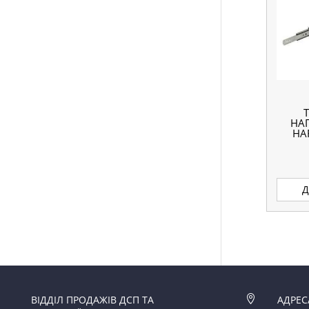
НА
HA
Д
ВІДДІЛ ПРОДАЖІВ ДСП ТА

АДРЕС