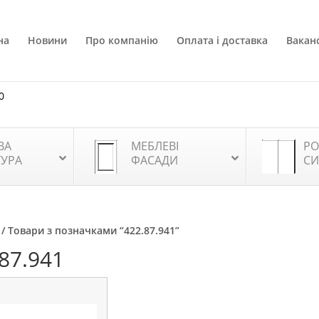
на
Новини
Про компанію
Оплата і доставка
Ваканс
0
ВА
МЕБЛЕВІ
РО
ТУРА
ФАСАДИ
СИ
/ Товари з позначками “422.87.941”
87.941