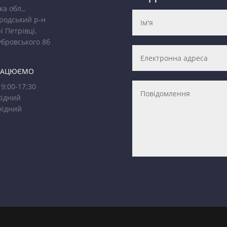
ка обл.,
родський р-н
і Петрівці,
убровського 8б
РАЦЮЄМО
9:00-17:30
ідний
хідний