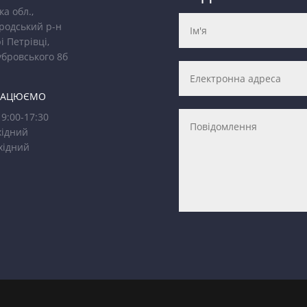
ка обл.,
родський р-н
і Петрівці,
убровського 8б
РАЦЮЄМО
9:00-17:30
ідний
хідний