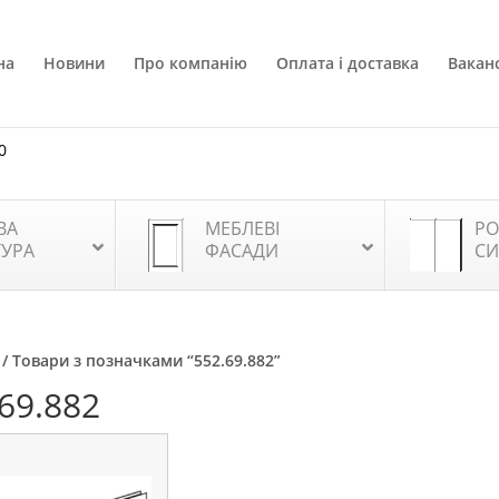
на
Новини
Про компанію
Оплата і доставка
Ваканс
0
ВА
МЕБЛЕВІ
РО
ТУРА
ФАСАДИ
СИ
/ Товари з позначками “552.69.882”
69.882