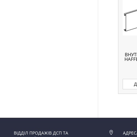
ВНУТ
HAFF
Д
ВІДДІЛ ПРОДАЖІВ ДСП ТА

АДРЕС