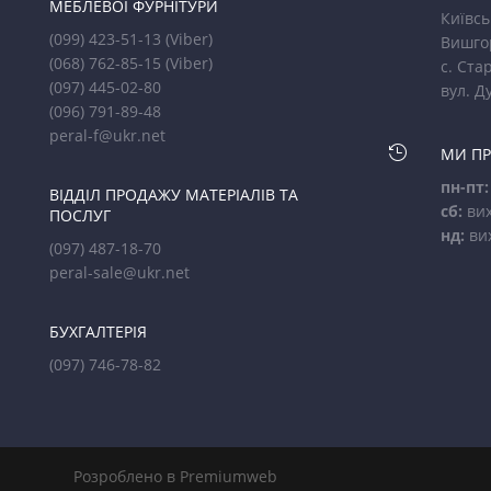
МЕБЛЕВОЇ ФУРНІТУРИ
Київсь
(099) 423-51-13
(Viber)
Вишго
(068) 762-85-15
(Viber)
с. Стар
(097) 445-02-80
вул. Д
(096) 791-89-48
peral-f@ukr.net

МИ П
пн-пт:
ВІДДІЛ ПРОДАЖУ МАТЕРІАЛІВ ТА
сб:
вих
ПОСЛУГ
нд:
ви
(097) 487-18-70
peral-sale@ukr.net
БУХГАЛТЕРІЯ
(097) 746-78-82
Розроблено в Premiumweb