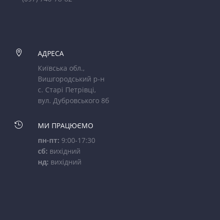

АДРЕСА
Київська обл.,
Вишгородський р-н
с. Старі Петрівці,
вул. Дубровського 8б

МИ ПРАЦЮЄМО
пн-пт:
9:00-17:30
сб:
вихідний
нд:
вихідний