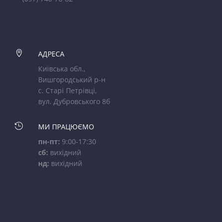

АДРЕСА
Київська обл.,
Вишгородський р-н
с. Старі Петрівці,
вул. Дубровського 8б

МИ ПРАЦЮЄМО
пн-пт:
9:00-17:30
сб:
вихідний
нд:
вихідний