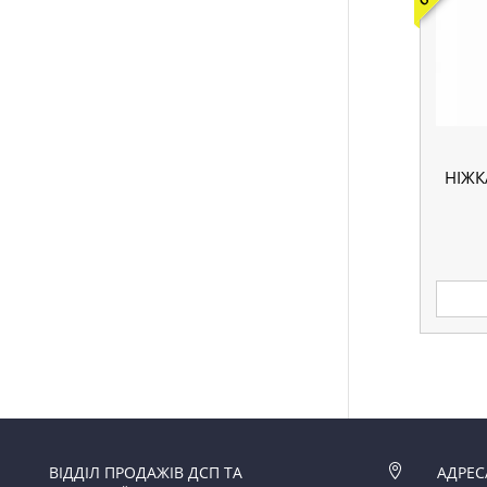
НІЖК
ВІДДІЛ ПРОДАЖІВ ДСП ТА

АДРЕС