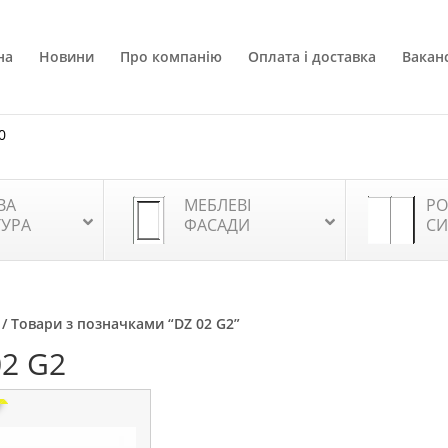
на
Новини
Про компанію
Оплата і доставка
Ваканс
0
ВА
МЕБЛЕВІ
РО
ТУРА
ФАСАДИ
СИ
/ Товари з позначками “DZ 02 G2”
02 G2