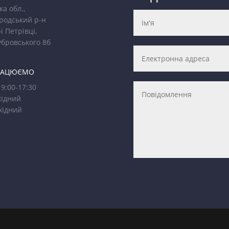
ка обл.,
родський р-н
і Петрівці,
убровського 8б
РАЦЮЄМО
9:00-17:30
ідний
хідний