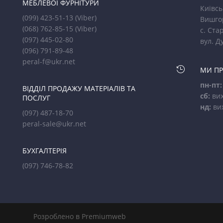
МЕБЛЕВОЇ ФУРНІТУРИ
Київсь
(099) 423-51-13
(Viber)
Вишго
(068) 762-85-15
(Viber)
с. Стар
(097) 445-02-80
вул. Д
(096) 791-89-48
peral-f@ukr.net

МИ П
пн-пт:
ВІДДІЛ ПРОДАЖУ МАТЕРІАЛІВ ТА
сб:
вих
ПОСЛУГ
нд:
ви
(097) 487-18-70
peral-sale@ukr.net
БУХГАЛТЕРІЯ
(097) 746-78-82
Розроблено в Premiumweb