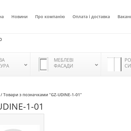
на
Новини
Про компанію
Оплата і доставка
Ваканс
0
ВА
МЕБЛЕВІ
РО
ТУРА
ФАСАДИ
СИ
/ Товари з позначками “GZ-UDINE-1-01”
UDINE-1-01