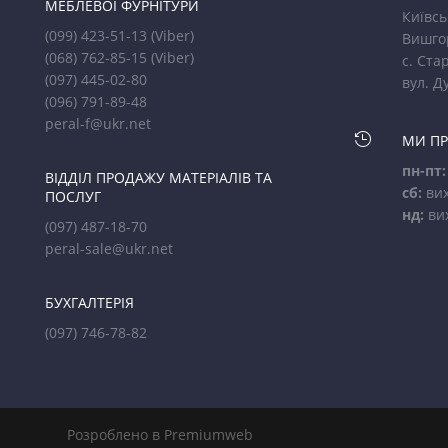
МЕБЛЕВОЇ ФУРНІТУРИ
Київсь
(099) 423-51-13
(Viber)
Вишго
(068) 762-85-15
(Viber)
с. Стар
(097) 445-02-80
вул. Д
(096) 791-89-48
peral-f@ukr.net

МИ П
пн-пт:
ВІДДІЛ ПРОДАЖУ МАТЕРІАЛІВ ТА
сб:
вих
ПОСЛУГ
нд:
ви
(097) 487-18-70
peral-sale@ukr.net
БУХГАЛТЕРІЯ
(097) 746-78-82
Розроблено в Premiumweb