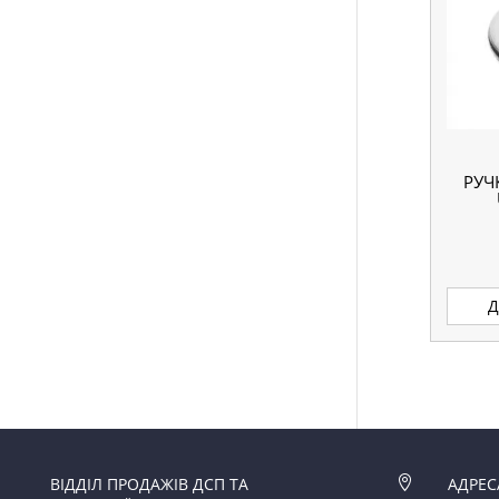
РУЧ
Д
ВІДДІЛ ПРОДАЖІВ ДСП ТА

АДРЕС