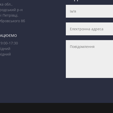
ка обл.,
родський р-н
і Петрівці,
убровського 8б
РАЦЮЄМО
9:00-17:30
ідний
хідний