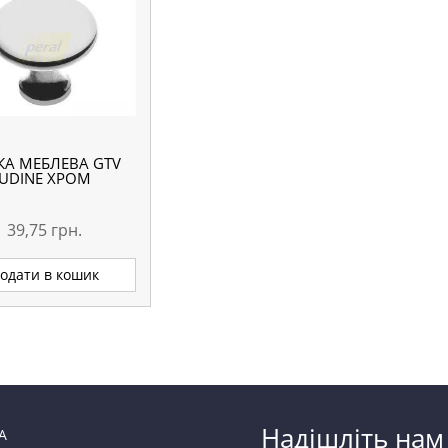
КА МЕБЛЕВА GTV
UDINE ХРОМ
39,75
грн.
одати в кошик
Надішліть нам
А