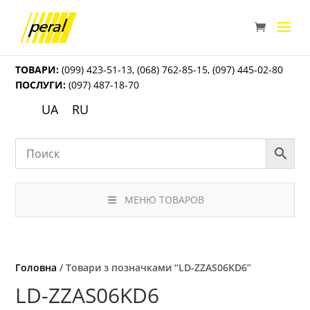
ТОВАРИ:
(099) 423-51-13
,
(068) 762-85-15
,
(097) 445-02-80
ПОСЛУГИ:
(097) 487-18-70
UA
RU
МЕНЮ ТОВАРОВ
Головна
/ Товари з позначками “LD-ZZAS06KD6”
LD-ZZAS06KD6