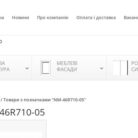
на
Новини
Про компанію
Оплата і доставка
Ваканс
0
ВА
МЕБЛЕВІ
РО
ТУРА
ФАСАДИ
СИ
/ Товари з позначками “NM-46R710-05”
46R710-05