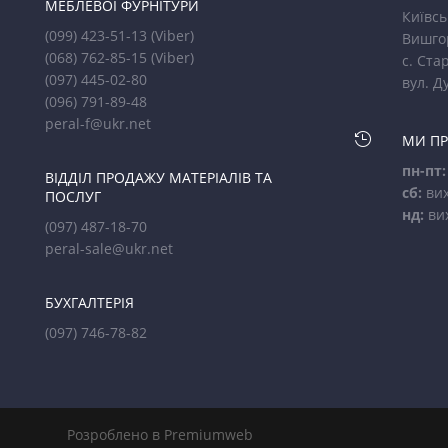
МЕБЛЕВОЇ ФУРНІТУРИ
Київсь
(099) 423-51-13
(Viber)
Вишго
(068) 762-85-15
(Viber)
с. Стар
(097) 445-02-80
вул. Д
(096) 791-89-48
peral-f@ukr.net

МИ П
пн-пт:
ВІДДІЛ ПРОДАЖУ МАТЕРІАЛІВ ТА
сб:
вих
ПОСЛУГ
нд:
ви
(097) 487-18-70
peral-sale@ukr.net
БУХГАЛТЕРІЯ
(097) 746-78-82
Розроблено в Premiumweb