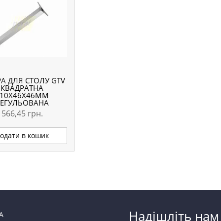
А ДЛЯ СТОЛУ GTV
КВАДРАТНА
710Х46Х46ММ
РЕГУЛЬОВАНА
АЛЮМІНІЄВА
566,45
грн.
одати в кошик
Надішліть нам
А