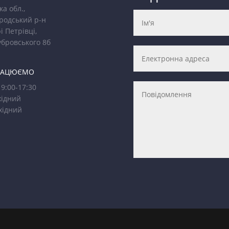
ка обл.,
родський р-н
і Петрівці,
убровського 8б
РАЦЮЄМО
9:00-17:30
ідний
хідний