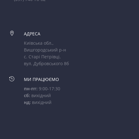

АДРЕСА
Київська обл.,
Вишгородський р-н
с. Старі Петрівці,
вул. Дубровського 8б

МИ ПРАЦЮЄМО
пн-пт:
9:00-17:30
сб:
вихідний
нд:
вихідний