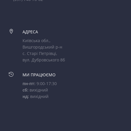

АДРЕСА
Київська обл.,
Вишгородський р-н
с. Старі Петрівці,
вул. Дубровського 8б

МИ ПРАЦЮЄМО
пн-пт:
9:00-17:30
сб:
вихідний
нд:
вихідний